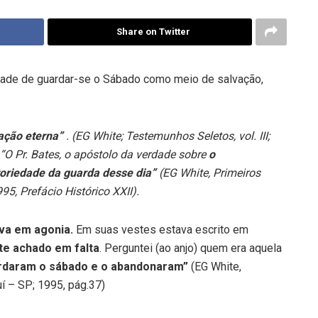
Share on Twitter
iedade de guardar-se o Sábado como meio de salvação,
ação eterna”
. (EG White; Testemunhos Seletos, vol. III;
 “O Pr. Bates, o apóstolo da verdade sobre
o
toriedade da guarda desse dia”
(EG White, Primeiros
95, Prefácio Histórico XXII).
ava em agonia.
Em suas vestes estava escrito em
te achado em falta
. Perguntei (ao anjo) quem era aquela
ardaram o sábado e o abandonaram”
(EG White,
uí – SP; 1995, pág.37)