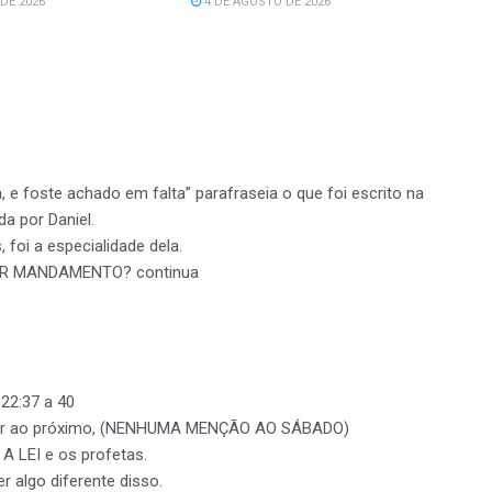
DE 2026
4 DE AGOSTO DE 2026
 e foste achado em falta” parafraseia o que foi escrito na
da por Daniel.
, foi a especialidade dela.
IOR MANDAMENTO? continua
22:37 a 40
amar ao próximo, (NENHUMA MENÇÃO AO SÁBADO)
A LEI e os profetas.
 algo diferente disso.