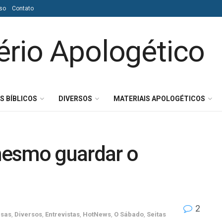
so
Contato
S BÍBLICOS
DIVERSOS
MATERIAIS APOLOGÉTICOS
mesmo guardar o
2
rsas
,
Diversos
,
Entrevistas
,
HotNews
,
O Sábado
,
Seitas