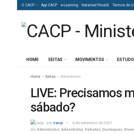
O CACP
App CACP
e-Learning
Natanael Rinaldi
Termos de U
HOME
SEITAS
MOVIMENTOS
ESTUDO
Home
Seitas
Adventismo
LIVE: Precisamos 
sábado?
por
cacp
6 de setembro de 2021
em
Adventismo
,
Adventistas
,
Debates
,
Destaques
,
Dive