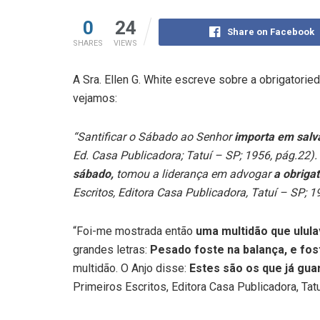
0
24
Share on Facebook
SHARES
VIEWS
A Sra. Ellen G. White escreve sobre a obrigator
vejamos:
“Santificar o Sábado ao Senhor
importa em salv
Ed. Casa Publicadora; Tatuí – SP; 1956, pág.22).
sábado,
tomou a liderança em advogar
a obriga
Escritos, Editora Casa Publicadora, Tatuí – SP; 19
“Foi-me mostrada então
uma multidão que ulul
grandes letras:
Pesado foste na balança, e fos
multidão. O Anjo disse:
Estes são os que já gu
Primeiros Escritos, Editora Casa Publicadora, Tat