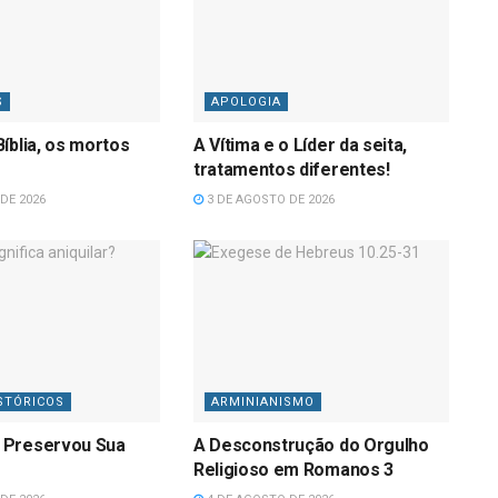
S
APOLOGIA
íblia, os mortos
A Vítima e o Líder da seita,
tratamentos diferentes!
DE 2026
3 DE AGOSTO DE 2026
STÓRICOS
ARMINIANISMO
 Preservou Sua
A Desconstrução do Orgulho
Religioso em Romanos 3