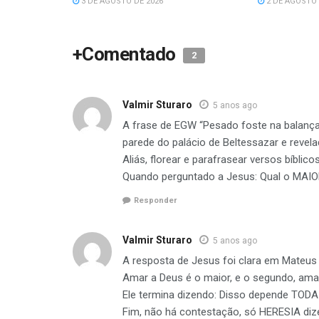
3 DE AGOSTO DE 2026
2 DE AGOSTO 
+Comentado
2
Valmir Sturaro
5 anos ago
A frase de EGW “Pesado foste na balança,
parede do palácio de Beltessazar e revela
Aliás, florear e parafrasear versos bíblicos
Quando perguntado a Jesus: Qual o MA
Responder
Valmir Sturaro
5 anos ago
A resposta de Jesus foi clara em Mateus 
Amar a Deus é o maior, e o segundo, 
Ele termina dizendo: Disso depende TODA 
Fim, não há contestação, só HERESIA dizer