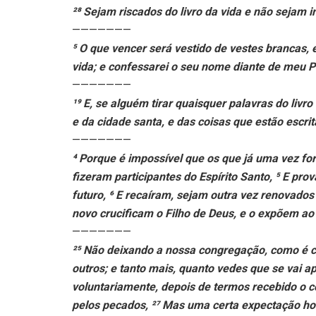
²⁸ Sejam riscados do livro da vida e não sejam i
———————
⁵ O que vencer será vestido de vestes brancas,
vida; e confessarei o seu nome diante de meu Pa
———————
¹⁹ E, se alguém tirar quaisquer palavras do livro 
e da cidade santa, e das coisas que estão escrit
———————
⁴ Porque é impossível que os que já uma vez fo
fizeram participantes do Espírito Santo, ⁵ E pro
futuro, ⁶ E recaíram, sejam outra vez renovados
novo crucificam o Filho de Deus, e o expõem ao 
———————
²⁵ Não deixando a nossa congregação, como é 
outros; e tanto mais, quanto vedes que se vai 
voluntariamente, depois de termos recebido o c
pelos pecados, ²⁷ Mas uma certa expectação horr