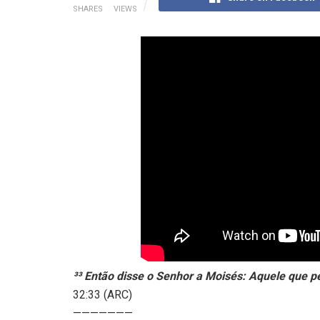
SHARES
VIEWS
³³ Então disse o Senhor a Moisés: Aquele que pe
32:33 (ARC)
———————