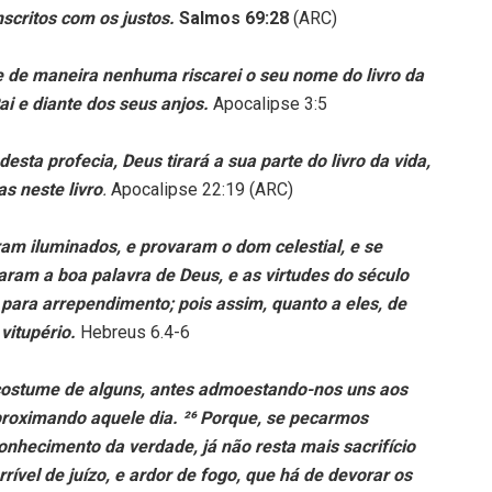
nscritos com os justos.
Salmos 69:28
(ARC)
 e de maneira nenhuma riscarei o seu nome do livro da
i e diante dos seus anjos.
Apocalipse 3:5
desta profecia, Deus tirará a sua parte do livro da vida,
as neste livro
.
Apocalipse 22:19 (ARC)
ram iluminados, e provaram o dom celestial, e se
varam a boa palavra de Deus, e as virtudes do século
 para arrependimento; pois assim, quanto a eles, de
vitupério.
Hebreus 6.4-6
costume de alguns, antes admoestando-nos uns aos
aproximando aquele dia. ²⁶ Porque, se pecarmos
onhecimento da verdade, já não resta mais sacrifício
ível de juízo, e ardor de fogo, que há de devorar os