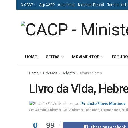
O CACP
App CACP
e-Learning
Natanael Rinaldi
Termos de U
HOME
SEITAS
MOVIMENTOS
ESTUDO
Home
Diversos
Debates
Arminianismo
Livro da Vida, Hebr
por
Pr. João Flávio Martinez
em
Arminianismo
,
Calvinismo
,
Debates
,
Destaques
,
Vi
0
99
Share on Facebook