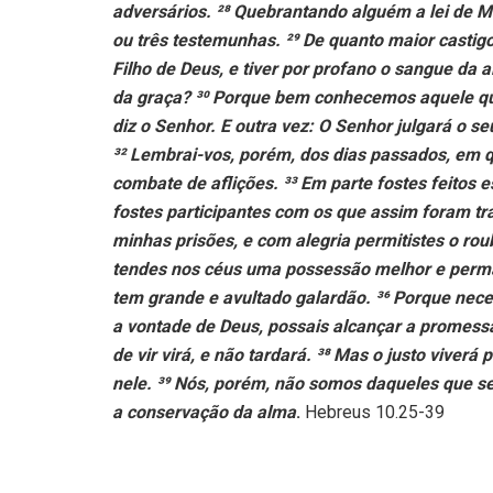
adversários. ²⁸ Quebrantando alguém a lei de M
ou três testemunhas. ²⁹ De quanto maior castig
Filho de Deus, e tiver por profano o sangue da al
da graça? ³⁰ Porque bem conhecemos aquele que
diz o Senhor. E outra vez: O Senhor julgará o s
³² Lembrai-vos, porém, dos dias passados, em q
combate de aflições. ³³ Em parte fostes feitos e
fostes participantes com os que assim foram t
minhas prisões, e com alegria permitistes o r
tendes nos céus uma possessão melhor e permane
tem grande e avultado galardão. ³⁶ Porque neces
a vontade de Deus, possais alcançar a promess
de vir virá, e não tardará. ³⁸ Mas o justo viverá
nele. ³⁹ Nós, porém, não somos daqueles que s
a conservação da alma
.
Hebreus 10.25-39