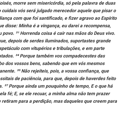
oisés, morre sem misericórdia, só pela palavra de duas
o cuidais vós será julgado merecedor aquele que pisar o
iança com que foi santificado, e fizer agravo ao Espírito
 disse: Minha é a vingança, eu darei a recompensa,
eu povo. ³¹ Horrenda coisa é cair nas mãos do Deus vivo.
ue, depois de serdes iluminados, suportastes grande
spetáculo com vitupérios e tribulações, e em parte
ratados. ³⁴ Porque também vos compadecestes das
oubo dos vossos bens, sabendo que em vós mesmos
nte. ³⁵ Não rejeiteis, pois, a vossa confiança, que
sitais de paciência, para que, depois de haverdes feito
a. ³⁷ Porque ainda um pouquinho de tempo, E o que há
 pela fé; E, se ele recuar, a minha alma não tem prazer
e retiram para a perdição, mas daqueles que creem para