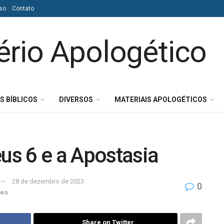
so
Contato
S BÍBLICOS
DIVERSOS
MATERIAIS APOLOGÉTICOS
eus 6 e a Apostasia
28 de dezembro de 2023
0
deo
Share on Twitter