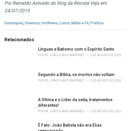
Por Reinaldo Azevedo do blog da Revista Veja em
24/07/2015
C
Destaques
,
Diversos
,
HotNews
,
Livros
,
Mídia e Fé
,
Política
a
t
e
Relacionados
g
o
Línguas e Batismo com o Espírito Santo
r
POR
PR. JOÃO FLÁVIO MARTINEZ
5 DE AGOSTO DE 2026
i
e
s
Segundo a Bíblia, os mortos não voltam
:
POR
PR. JOÃO FLÁVIO MARTINEZ
5 DE AGOSTO DE 2026
A Vítima e o Líder da seita, tratamentos
diferentes!
POR
PR. JOÃO FLÁVIO MARTINEZ
3 DE AGOSTO DE 2026
É Fato: João Batista não era Elias
reencarnado