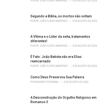
POR
PR. JOÃO FLÁVIO MARTINEZ
5 DE AGOSTO DE 2026
i
e
s
Segundo a Bíblia, os mortos não voltam
:
POR
PR. JOÃO FLÁVIO MARTINEZ
5 DE AGOSTO DE 2026
A Vítima e o Líder da seita, tratamentos
diferentes!
POR
PR. JOÃO FLÁVIO MARTINEZ
3 DE AGOSTO DE 2026
É Fato: João Batista não era Elias
reencarnado
POR
PR. JOÃO FLÁVIO MARTINEZ
3 DE AGOSTO DE 2026
Como Deus Preservou Sua Palavra
POR
ENVIADO POR EMAIL
2 DE AGOSTO DE 2026
A Desconstrução do Orgulho Religioso em
Romanos 3