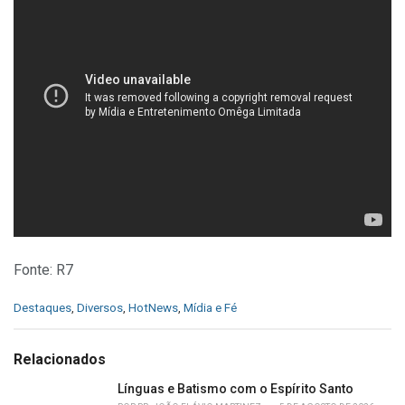
Fonte: R7
C
Destaques
,
Diversos
,
HotNews
,
Mídia e Fé
a
t
e
Relacionados
g
o
Línguas e Batismo com o Espírito Santo
r