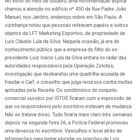
No início do mês de outubro, uma movimentação atípica
chamou a atenção no edifício nº 450 da Rua Padre João
Manuel, nos Jardins, endereço nobre em São Paulo. A
vizinhança notou que pessoas retiravam papéis e outros
objetos da LFT Marketing Esportivo, de propriedade de
Luís Cláudio Lula da Silva. Naquela ocasião, já era de
conhecimento público que a empresa do filho do ex-
presidente Luiz Inácio Lula da Silva entrara no radar das
autoridades responsáveis pela Operação Zelotes,
investigação que desbaratou uma quadrilha acusada de
fraudar o Carf, o conselho que julga recursos contra multas
aplicadas pela Receita. Os condôminos do conjunto
comercial ouvidos por ISTOÉ ficaram com a impressão de
que os responsáveis pelo escritório estavam de mudança.
Não se tratava disso. Tudo ficaria mais claro três semanas
depois: na segunda-feira 26, a Polícia Federal promoveu
uma devassa no escritório. Vasculhou o local atrás de
informações para tentar elucidar as relações de Luís