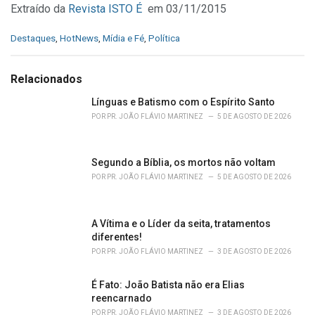
Extraído da
Revista ISTO É
em 03/11/2015
C
Destaques
,
HotNews
,
Mídia e Fé
,
Política
a
t
e
Relacionados
g
o
Línguas e Batismo com o Espírito Santo
r
POR
PR. JOÃO FLÁVIO MARTINEZ
5 DE AGOSTO DE 2026
i
e
s
Segundo a Bíblia, os mortos não voltam
:
POR
PR. JOÃO FLÁVIO MARTINEZ
5 DE AGOSTO DE 2026
A Vítima e o Líder da seita, tratamentos
diferentes!
POR
PR. JOÃO FLÁVIO MARTINEZ
3 DE AGOSTO DE 2026
É Fato: João Batista não era Elias
reencarnado
POR
PR. JOÃO FLÁVIO MARTINEZ
3 DE AGOSTO DE 2026