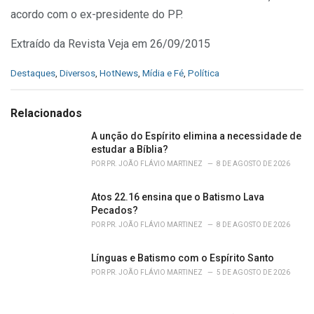
acordo com o ex-presidente do PP.
Extraído da Revista Veja em 26/09/2015
C
Destaques
,
Diversos
,
HotNews
,
Mídia e Fé
,
Política
a
t
e
Relacionados
g
o
A unção do Espírito elimina a necessidade de
r
estudar a Bíblia?
i
POR
PR. JOÃO FLÁVIO MARTINEZ
8 DE AGOSTO DE 2026
e
s
Atos 22.16 ensina que o Batismo Lava
:
Pecados?
POR
PR. JOÃO FLÁVIO MARTINEZ
8 DE AGOSTO DE 2026
Línguas e Batismo com o Espírito Santo
POR
PR. JOÃO FLÁVIO MARTINEZ
5 DE AGOSTO DE 2026