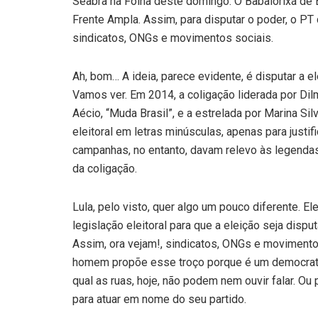
Seabra na Folha deste domingo. O Babalorixá de B
Frente Ampla. Assim, para disputar o poder, o PT
sindicatos, ONGs e movimentos sociais.
Ah, bom… A ideia, parece evidente, é disputar a 
Vamos ver. Em 2014, a coligação liderada por D
Aécio, “Muda Brasil”, e a estrelada por Marina Sil
eleitoral em letras minúsculas, apenas para justi
campanhas, no entanto, davam relevo às legenda
da coligação.
Lula, pelo visto, quer algo um pouco diferente.
legislação eleitoral para que a eleição seja dis
Assim, ora vejam!, sindicatos, ONGs e movimentos
homem propõe esse troço porque é um democrata
qual as ruas, hoje, não podem nem ouvir falar. Ou
para atuar em nome do seu partido.