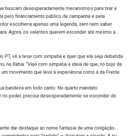
que buscam desesperadamente mecanismos para tirar a
uta pelo financiamento público de campanha e pela
leitor escolheria apenas uma legenda, sem nem saber
mara. Agora, os valentes querem esconder até mesmo a…
do PT, vê a tese com simpatia e quer que ela seja debatida
, na Bahia: “Vejo com simpatia a ideia de que, no bojo da
de um movimento que leve à experiência como a da Frente
sua bandeira em todo canto. No quarto mandato
nuar no poder, precisa desesperadamente se esconder do
ente dar destaque ao nome fantasia de uma coligação.
 comandados pelo “partido” — disputem a eleição. A lei