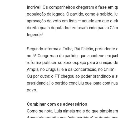
Incrível! Os companheiros chegaram à fase em 
população da jogada. O partido, como é sabido, l
aprovação do voto em lista — aquele em que o e
direito quais deputados estariam indo para a Câ
legenda!
Segundo informa a Folha, Rui Falcão, presidente 
no 5º Congresso do partido, que acontece em junho
reforma política, se abra espaço para a criação 
Ampla, no Uruguai, e a da Concertação, no Chile”.
Ou por outra: o PT chegou ao poder brandindo a 
presidencial, o partido concluiu que, para conti
povo.
Combinar com os adversários
Como se nota, Lula almeja mais do que simplesm
Agora ele propõe que “não partidos” — desde que