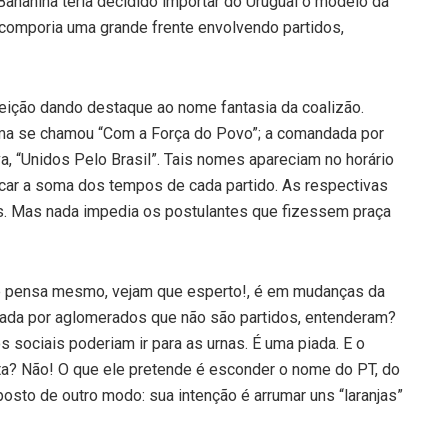
anânina teria decidido importar do Uruguai o modelo da
 comporia uma grande frente envolvendo partidos,
eleição dando destaque ao nome fantasia da coalizão.
ilma se chamou “Com a Força do Povo”; a comandada por
va, “Unidos Pelo Brasil”. Tais nomes apareciam no horário
ficar a soma dos tempos de cada partido. As respectivas
s. Mas nada impedia os postulantes que fizessem praça
 Ele pensa mesmo, vejam que esperto!, é em mudanças da
putada por aglomerados que não são partidos, entenderam?
 sociais poderiam ir para as urnas. É uma piada. E o
? Não! O que ele pretende é esconder o nome do PT, do
 posto de outro modo: sua intenção é arrumar uns “laranjas”