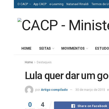
O CACP
App CACP
e-Learning
Natanael Rinaldi
Termos de U
HOME
SEITAS
MOVIMENTOS
ESTUDO
Home
Destaques
Lula quer dar um go
por
Artigo compilado
30 de março de 2015
0
4
Share on Facebook