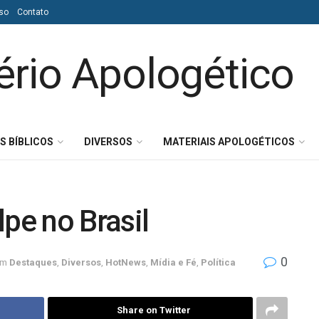
so
Contato
S BÍBLICOS
DIVERSOS
MATERIAIS APOLOGÉTICOS
lpe no Brasil
0
em
Destaques
,
Diversos
,
HotNews
,
Mídia e Fé
,
Política
Share on Twitter