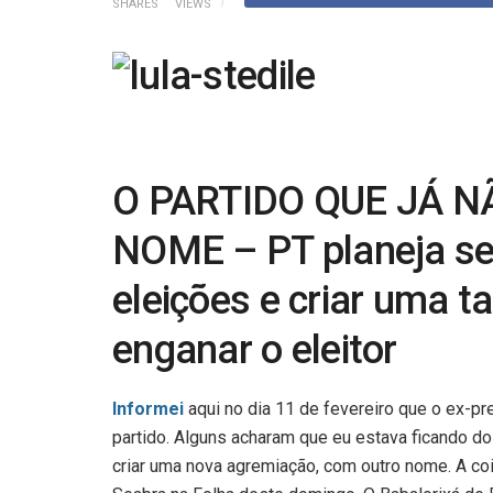
SHARES
VIEWS
O PARTIDO QUE JÁ N
NOME – PT planeja se
eleições e criar uma t
enganar o eleitor
Informei
aqui no dia 11 de fevereiro que o ex-p
partido. Alguns acharam que eu estava ficando d
criar uma nova agremiação, com outro nome. A co