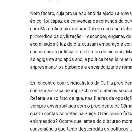
Nem Cícero, cuja prosa esplêndida ajudou a eleva
épico, foi capaz de convencer os romanos da pur
com Marco Antônio, mesmo Cícero usou seu latim
primórdios da civilização – esconder, enganar, de
examinados à luz do dia, causam embaraço e cons
concordam: a política é o território do cinismo.
se agiganta ano após ano, a política brasileira 
impressionar os bárbaros e escandalizar os rom
Em encontro com sindicalistas da CUT, a preside
contra a ameaça de impeachment e atacou seus a
Referia-se ao fato de que, nas fileiras da oposiç
sempre envergonhada com o presidente da Câmar
quatro contas secretas na Suíça. O raciocínio faz
enlameados? Ocorre que, antes do discurso mora
conveniência que tanto desacredita os políticos: