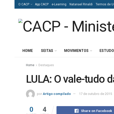
O CACP
App CACP
e-Learning
Natanael Rinaldi
Termos de U
HOME
SEITAS
MOVIMENTOS
ESTUDO
Home
Destaques
LULA: O vale-tudo da
por
Artigo compilado
17 de outubro de 2015
0
4
Share on Facebook