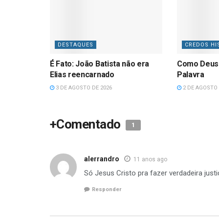
DESTAQUES
CREDOS HI
É Fato: João Batista não era
Como Deus
Elias reencarnado
Palavra
3 DE AGOSTO DE 2026
2 DE AGOSTO 
+Comentado
1
alerrandro
11 anos ago
Só Jesus Cristo pra fazer verdadeira justi
Responder