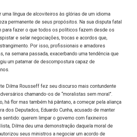
r uma língua de alcoviteiros às glórias de um idioma
eza permanente de seus propósitos. Na sua disputa fatal
 para fazer o que todos os políticos fazem desde os
spistar e selar negociações, trocas e acordos que,
trangimento. Por isso, profissionais e amadores
 Mas, na semana passada, exacerbando uma tendência que
atingiu um patamar de descompostura capaz de
anos.
nte Dilma Rousseff fez seu discurso mais contundente
dversários chamando-os de “moralistas sem moral”.
ão, há flor mas também há pântano, a começar pela aliança
a dos Deputados, Eduardo Cunha, acusado de manter
ia sentido: querem limpar o governo com faxineiros
lista, Dilma deu uma demonstração daquela moral de
 autorizou seus ministros a negociar um acordo de