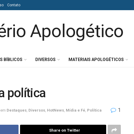
so
Contato
S BÍBLICOS
DIVERSOS
MATERIAIS APOLOGÉTICOS
 política
1
em
Destaques
,
Diversos
,
HotNews
,
Mídia e Fé
,
Política
Share on Twitter