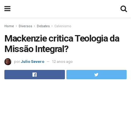
Home
Diversos
Debates
Calvinismo
Mackenzie critica Teologia da
Missão Integral?
por
Julio Severo
12 anos ago