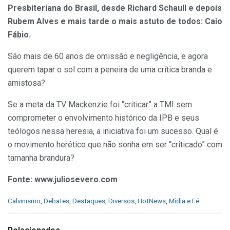
Presbiteriana do Brasil, desde Richard Schaull e depois
Rubem Alves e mais tarde o mais astuto de todos: Caio
Fábio.
São mais de 60 anos de omissão e negligência, e agora
querem tapar o sol com a peneira de uma crítica branda e
amistosa?
Se a meta da TV Mackenzie foi “criticar” a TMI sem
comprometer o envolvimento histórico da IPB e seus
teólogos nessa heresia, a iniciativa foi um sucesso. Qual é
o movimento herético que não sonha em ser “criticado” com
tamanha brandura?
Fonte: www.juliosevero.com
C
Calvinismo
,
Debates
,
Destaques
,
Diversos
,
HotNews
,
Mídia e Fé
a
t
e