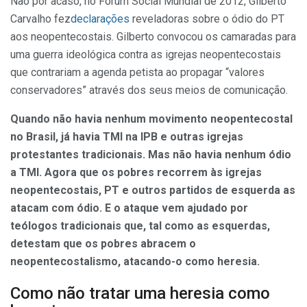
Não por acaso, no Fórum Social Mundial de 2012, Gilberto
Carvalho fez
declarações
reveladoras sobre o ódio do PT
aos neopentecostais. Gilberto convocou os camaradas para
uma guerra ideológica contra as igrejas neopentecostais
que contrariam a agenda petista ao propagar “valores
conservadores” através dos seus meios de comunicação.
Quando não havia nenhum movimento neopentecostal
no Brasil, já havia TMI na IPB e outras igrejas
protestantes tradicionais. Mas não havia nenhum ódio
a TMI. Agora que os pobres recorrem às igrejas
neopentecostais, PT e outros partidos de esquerda as
atacam com ódio. E o ataque vem ajudado por
teólogos tradicionais que, tal como as esquerdas,
detestam que os pobres abracem o
neopentecostalismo, atacando-o como heresia.
Como não tratar uma heresia como