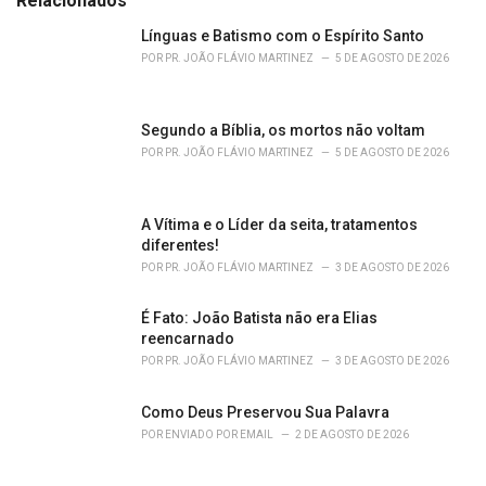
Relacionados
g
o
Línguas e Batismo com o Espírito Santo
r
POR
PR. JOÃO FLÁVIO MARTINEZ
5 DE AGOSTO DE 2026
i
e
s
Segundo a Bíblia, os mortos não voltam
:
POR
PR. JOÃO FLÁVIO MARTINEZ
5 DE AGOSTO DE 2026
A Vítima e o Líder da seita, tratamentos
diferentes!
POR
PR. JOÃO FLÁVIO MARTINEZ
3 DE AGOSTO DE 2026
É Fato: João Batista não era Elias
reencarnado
POR
PR. JOÃO FLÁVIO MARTINEZ
3 DE AGOSTO DE 2026
Como Deus Preservou Sua Palavra
POR
ENVIADO POR EMAIL
2 DE AGOSTO DE 2026