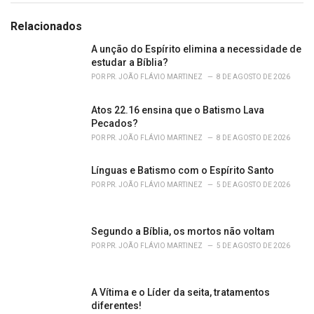
t
e
Relacionados
g
o
A unção do Espírito elimina a necessidade de
r
estudar a Bíblia?
i
POR
PR. JOÃO FLÁVIO MARTINEZ
8 DE AGOSTO DE 2026
e
s
Atos 22.16 ensina que o Batismo Lava
:
Pecados?
POR
PR. JOÃO FLÁVIO MARTINEZ
8 DE AGOSTO DE 2026
Línguas e Batismo com o Espírito Santo
POR
PR. JOÃO FLÁVIO MARTINEZ
5 DE AGOSTO DE 2026
Segundo a Bíblia, os mortos não voltam
POR
PR. JOÃO FLÁVIO MARTINEZ
5 DE AGOSTO DE 2026
A Vítima e o Líder da seita, tratamentos
diferentes!