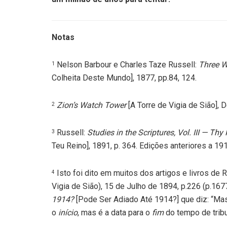
Notas
Nelson Barbour e Charles Taze Russell:
Three W
1
Colheita Deste Mundo], 1877, pp.84, 124.
Zion’s Watch Tower
[A Torre de Vigia de Sião],
2
Russell:
Studies in the Scriptures, Vol.
III — Th
3
Teu Reino], 1891, p. 364. Edições anteriores a 19
Isto foi dito em muitos dos artigos e livros de
4
Vigia de Sião), 15 de Julho de 1894, p.226 (p.16
1914?
[Pode Ser Adiado Até 1914?] que diz: “Mas
o
início
, mas é a data para o
fim
do tempo de tribul