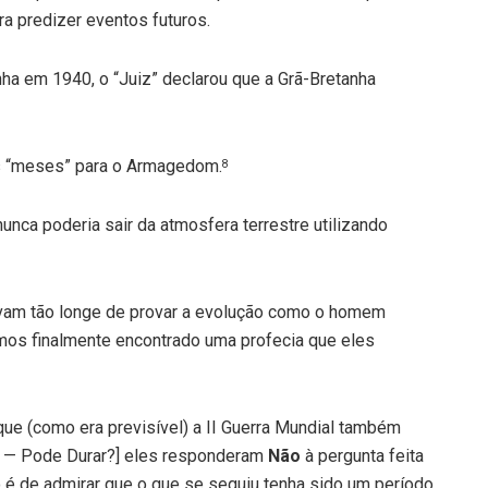
ra predizer eventos futuros.
ha em 1940, o “Juiz” declarou que a Grã-Bretanha
ns “meses” para o Armagedom.
8
ca poderia sair da atmosfera terrestre utilizando
avam tão longe de provar a evolução como o homem
hamos finalmente encontrado uma profecia que eles
e (como era previsível) a II Guerra Mundial também
 — Pode Durar?] eles responderam
Não
à pergunta feita
 é de admirar que o que se seguiu tenha sido um período