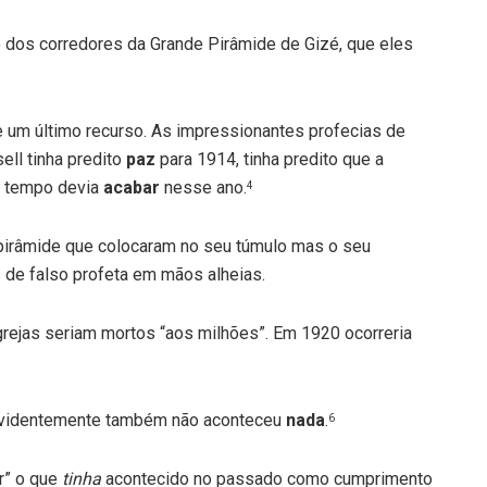
 dos corredores da Grande Pirâmide de Gizé, que eles
e um último recurso. As impressionantes profecias de
ell tinha predito
paz
para 1914, tinha predito que a
o tempo devia
acabar
nesse ano.
4
 pirâmide que colocaram no seu túmulo mas o seu
 de falso profeta em mãos alheias.
ejas seriam mortos “aos milhões”. Em 1920 ocorreria
 evidentemente também não aconteceu
nada
.
6
er” o que
tinha
acontecido no passado como cumprimento