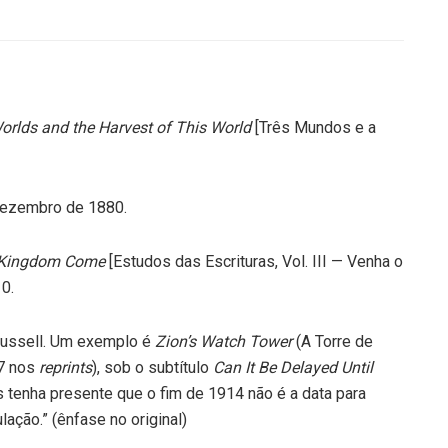
orlds and the Harvest of This World
[Três Mundos e a
 Dezembro de 1880.
y Kingdom Come
[Estudos das Escrituras, Vol. III — Venha o
10.
 Russell. Um exemplo é
Zion’s Watch Tower
(A Torre de
77 nos
reprints
), sob o subtítulo
Can It Be Delayed Until
 tenha presente que o fim de 1914 não é a data para
ação.” (ênfase no original)