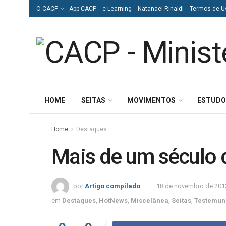
O CACP
App CACP
e-Learning
Natanael Rinaldi
Termos de U
HOME
SEITAS
MOVIMENTOS
ESTUDO
Home
Destaques
Mais de um século d
por
Artigo compilado
18 de novembro de 201
em
Destaques
,
HotNews
,
Miscelânea
,
Seitas
,
Testemun