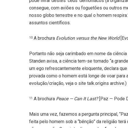
pode livrar destes ‘céus’ demoníacos (a organiz
consegue, com aviões ou foguetões ou outros mei
nosso globo terrestre e no qual o homem respira.
assuntos científicos.
A brochura
Evolution versus the New World
[Evo
10
Portanto não seja carimbado em nome da ciência 
Standen avisa, a ciência tem-se tornado “a grand
um ego refrescantemente eloquente, declara que a
provada como o homem está longe de voar para a 
evolução/criação, veja o site talk.origins archive.)
A brochura
Peace — Can It Last?
[Paz — Pode Du
11
Mais uma vez, fazemos a pergunta principal, “Pa
feita pelo homem sob a “bênção” da religião terá 