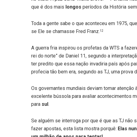
que é dos mais
longos
períodos da História sem
Toda a gente sabe o que aconteceu em 1975, que
se Ele se chamasse Fred Franz.
12
A guerra fria inspirou os profetas da WTS a faz
rei do norte” de Daniel 11, segundo a interpretaç
ter predito que essa nação invadiria país após paí
profecia tão bem era, segundo as TJ, uma prova 
Os governantes mundiais deviam tomar atenção à
excelente bússola para avaliar acontecimentos m
para
sul
.
Se alguém se interroga por que é que as TJ não sã
fazer apostas, esta lista mostra porquê:
Elas nu
um milhão de anos para tentar!