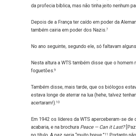
da profecia bíblica, mas não tinha jeito nenhum pa
Depois de a França ter caído em poder da Aleman
também cairia em poder dos Nazis.
7
No ano seguinte, segundo ele, só faltavam algu
Nesta altura a WTS também disse que o homem nun
foguetões.
9
Também disse, mais tarde, que os biólogos est
estava longe de aterrar na lua (hehe, talvez ten
acertaram!).
10
Em 1942 os líderes da WTS aperceberam-se de qu
acabaria, e na brochura
Peace — Can it Last?
[Paz
no título. A paz seria “muito breve.”
Portanto não
11