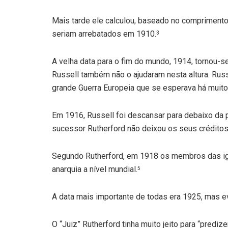
Mais tarde ele calculou, baseado no comprimento
seriam arrebatados em 1910.
3
A velha data para o fim do mundo, 1914, tornou-s
Russell também não o ajudaram nesta altura. Russ
grande Guerra Europeia que se esperava há muit
Em 1916, Russell foi descansar para debaixo da
sucessor Rutherford não deixou os seus créditos
Segundo Rutherford, em 1918 os membros das igr
anarquia a nível mundial.
5
A data mais importante de todas era 1925, mas
O “Juiz” Rutherford tinha muito jeito para “prediz