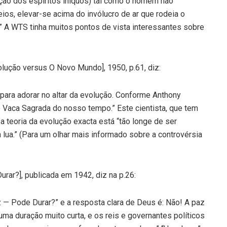
ação dos espíritos iníquos) tal como o homem não
os, elevar-se acima do invólucro de ar que rodeia o
” A WTS tinha muitos pontos de vista interessantes sobre
lução versus O Novo Mundo], 1950, p.61, diz:
para adorar no altar da evolução. Conforme Anthony
e Vaca Sagrada do nosso tempo.” Este cientista, que tem
 teoria da evolução exacta está “tão longe de ser
lua.” (Para um olhar mais informado sobre a controvérsia
rar?], publicada em 1942, diz na p.26:
z — Pode Durar?” e a resposta clara de Deus é: Não! A paz
uma duração muito curta, e os reis e governantes políticos