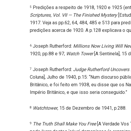
Predições a respeito de 1918, 1920 e 1925 (en
5
Scriptures, Vol. VII — The Finished Mystery
[Estud
1917. Veja as pp.62, 64, 484, 485 e 513 para pre
predições acerca de 1920. A p.128 explicava o q
Joseph Rutherford:
Millions Now Living Will Nev
6
1920, pp.88 e 97;
Watch Tower
[A Sentinela], 15 
Joseph Rutherford:
Judge Rutherford Uncovers 
7
Coluna], Julho de 1940, p.15: “Num discurso públi
Britânico, e foi feito em 1938, eu disse que os N
Império Britânico, e que isso seria conseguido.”
Watchtower
, 15 de Dezembro de 1941, p.288.
8
The Truth Shall Make You Free
[A Verdade Vos T
9