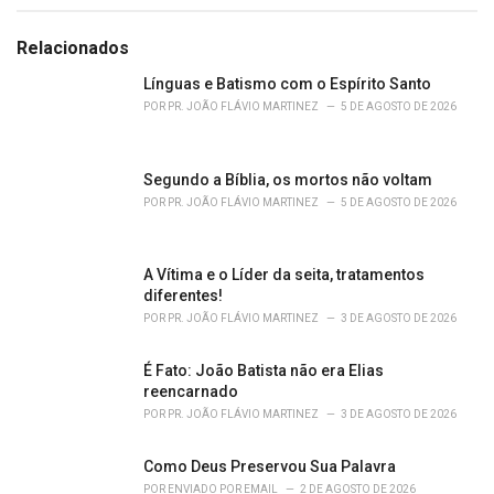
a
t
e
Relacionados
g
o
Línguas e Batismo com o Espírito Santo
r
POR
PR. JOÃO FLÁVIO MARTINEZ
5 DE AGOSTO DE 2026
i
e
s
Segundo a Bíblia, os mortos não voltam
:
POR
PR. JOÃO FLÁVIO MARTINEZ
5 DE AGOSTO DE 2026
A Vítima e o Líder da seita, tratamentos
diferentes!
POR
PR. JOÃO FLÁVIO MARTINEZ
3 DE AGOSTO DE 2026
É Fato: João Batista não era Elias
reencarnado
POR
PR. JOÃO FLÁVIO MARTINEZ
3 DE AGOSTO DE 2026
Como Deus Preservou Sua Palavra
POR
ENVIADO POR EMAIL
2 DE AGOSTO DE 2026