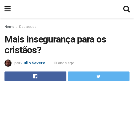
Home
Destaques
Mais insegurança para os
cristãos?
por
Julio Severo
13 anos ago