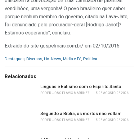
blindaram a convocação de Lula. Cambada de pilantras
vendilhões, uma vergonha! O povo brasileiro quer saber
porque nenhum membro do governo, citado na Lava-Jato,
foi denunciado pelo procurador-geral [Rodrigo Janot]?
Estamos esperando”, concluiu.
Extraído do site gospelmais.com.br/ em 02/10/2015
C
Destaques
,
Diversos
,
HotNews
,
Mídia e Fé
,
Política
a
t
e
Relacionados
g
o
Línguas e Batismo com o Espírito Santo
r
POR
PR. JOÃO FLÁVIO MARTINEZ
5 DE AGOSTO DE 2026
i
e
s
Segundo a Bíblia, os mortos não voltam
:
POR
PR. JOÃO FLÁVIO MARTINEZ
5 DE AGOSTO DE 2026