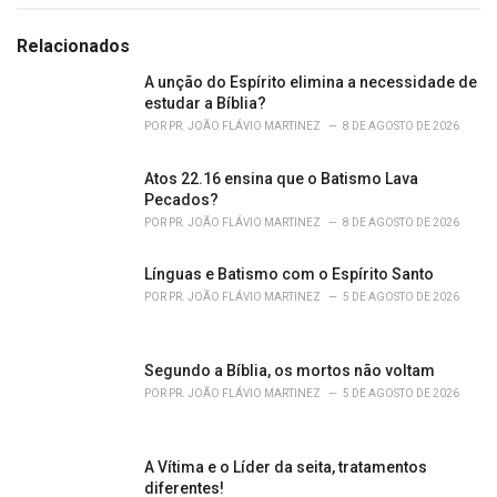
a
t
e
Relacionados
g
o
A unção do Espírito elimina a necessidade de
r
estudar a Bíblia?
i
POR
PR. JOÃO FLÁVIO MARTINEZ
8 DE AGOSTO DE 2026
e
s
Atos 22.16 ensina que o Batismo Lava
:
Pecados?
POR
PR. JOÃO FLÁVIO MARTINEZ
8 DE AGOSTO DE 2026
Línguas e Batismo com o Espírito Santo
POR
PR. JOÃO FLÁVIO MARTINEZ
5 DE AGOSTO DE 2026
Segundo a Bíblia, os mortos não voltam
POR
PR. JOÃO FLÁVIO MARTINEZ
5 DE AGOSTO DE 2026
A Vítima e o Líder da seita, tratamentos
diferentes!