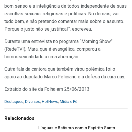
bom senso e a inteligência de todos independente de suas
escolhas sexuais, religiosas e políticas. No demais, vai
tudo bem, e não pretendo comentar mais sobre o assunto.
Porque o justo não se justifica!”, escreveu.
Durante uma entrevista no programa “Morning Show”
(RedeTV!), Mara, que é evangélica, comparou a
homossexualidade a uma aberração.
Outra fala da cantora que também virou polêmica foi o
apoio ao deputado Marco Feliciano e a defesa da cura gay.
Extraído do site da Folha em 25/06/2013
C
Destaques
,
Diversos
,
HotNews
,
Mídia e Fé
a
t
e
Relacionados
g
o
Línguas e Batismo com o Espírito Santo