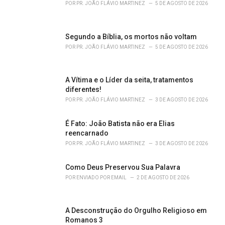
r
POR
PR. JOÃO FLÁVIO MARTINEZ
5 DE AGOSTO DE 2026
i
e
s
Segundo a Bíblia, os mortos não voltam
:
POR
PR. JOÃO FLÁVIO MARTINEZ
5 DE AGOSTO DE 2026
A Vítima e o Líder da seita, tratamentos
diferentes!
POR
PR. JOÃO FLÁVIO MARTINEZ
3 DE AGOSTO DE 2026
É Fato: João Batista não era Elias
reencarnado
POR
PR. JOÃO FLÁVIO MARTINEZ
3 DE AGOSTO DE 2026
Como Deus Preservou Sua Palavra
POR
ENVIADO POR EMAIL
2 DE AGOSTO DE 2026
A Desconstrução do Orgulho Religioso em
Romanos 3