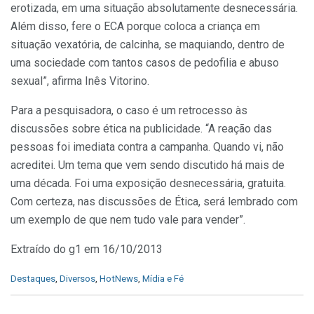
erotizada, em uma situação absolutamente desnecessária.
Além disso, fere o ECA porque coloca a criança em
situação vexatória, de calcinha, se maquiando, dentro de
uma sociedade com tantos casos de pedofilia e abuso
sexual”, afirma Inês Vitorino.
Para a pesquisadora, o caso é um retrocesso às
discussões sobre ética na publicidade. “A reação das
pessoas foi imediata contra a campanha. Quando vi, não
acreditei. Um tema que vem sendo discutido há mais de
uma década. Foi uma exposição desnecessária, gratuita.
Com certeza, nas discussões de Ética, será lembrado com
um exemplo de que nem tudo vale para vender”.
Extraído do g1 em 16/10/2013
C
Destaques
,
Diversos
,
HotNews
,
Mídia e Fé
a
t