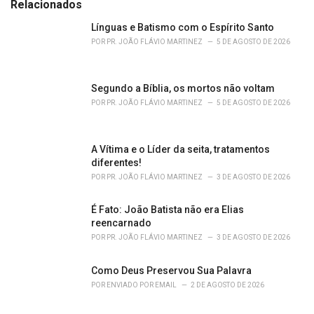
e
Relacionados
g
o
Línguas e Batismo com o Espírito Santo
r
POR
PR. JOÃO FLÁVIO MARTINEZ
5 DE AGOSTO DE 2026
i
e
s
Segundo a Bíblia, os mortos não voltam
:
POR
PR. JOÃO FLÁVIO MARTINEZ
5 DE AGOSTO DE 2026
A Vítima e o Líder da seita, tratamentos
diferentes!
POR
PR. JOÃO FLÁVIO MARTINEZ
3 DE AGOSTO DE 2026
É Fato: João Batista não era Elias
reencarnado
POR
PR. JOÃO FLÁVIO MARTINEZ
3 DE AGOSTO DE 2026
Como Deus Preservou Sua Palavra
POR
ENVIADO POR EMAIL
2 DE AGOSTO DE 2026