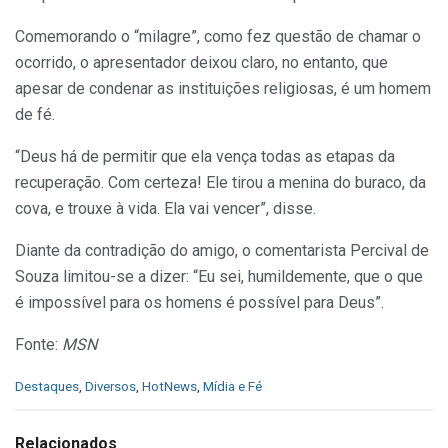
Comemorando o “milagre”, como fez questão de chamar o
ocorrido, o apresentador deixou claro, no entanto, que
apesar de condenar as instituições religiosas, é um homem
de fé.
“Deus há de permitir que ela vença todas as etapas da
recuperação. Com certeza! Ele tirou a menina do buraco, da
cova, e trouxe à vida. Ela vai vencer”, disse.
Diante da contradição do amigo, o comentarista Percival de
Souza limitou-se a dizer: “Eu sei, humildemente, que o que
é impossível para os homens é possível para Deus”.
Fonte:
MSN
C
Destaques
,
Diversos
,
HotNews
,
Mídia e Fé
a
t
e
Relacionados