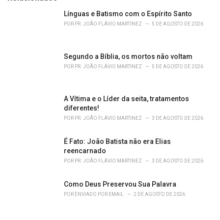
g
o
Línguas e Batismo com o Espírito Santo
r
POR
PR. JOÃO FLÁVIO MARTINEZ
5 DE AGOSTO DE 2026
i
e
s
Segundo a Bíblia, os mortos não voltam
:
POR
PR. JOÃO FLÁVIO MARTINEZ
5 DE AGOSTO DE 2026
A Vítima e o Líder da seita, tratamentos
diferentes!
POR
PR. JOÃO FLÁVIO MARTINEZ
3 DE AGOSTO DE 2026
É Fato: João Batista não era Elias
reencarnado
POR
PR. JOÃO FLÁVIO MARTINEZ
3 DE AGOSTO DE 2026
Como Deus Preservou Sua Palavra
POR
ENVIADO POR EMAIL
2 DE AGOSTO DE 2026