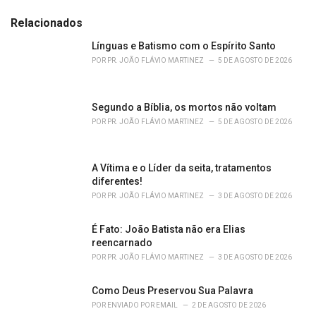
t
e
Relacionados
g
o
Línguas e Batismo com o Espírito Santo
r
POR
PR. JOÃO FLÁVIO MARTINEZ
5 DE AGOSTO DE 2026
i
e
s
Segundo a Bíblia, os mortos não voltam
:
POR
PR. JOÃO FLÁVIO MARTINEZ
5 DE AGOSTO DE 2026
A Vítima e o Líder da seita, tratamentos
diferentes!
POR
PR. JOÃO FLÁVIO MARTINEZ
3 DE AGOSTO DE 2026
É Fato: João Batista não era Elias
reencarnado
POR
PR. JOÃO FLÁVIO MARTINEZ
3 DE AGOSTO DE 2026
Como Deus Preservou Sua Palavra
POR
ENVIADO POR EMAIL
2 DE AGOSTO DE 2026