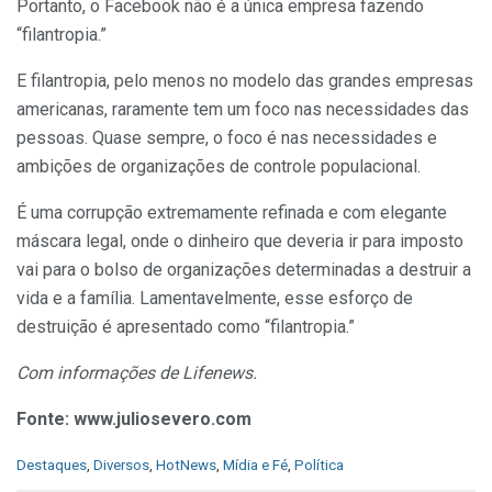
Portanto, o Facebook não é a única empresa fazendo
“filantropia.”
E filantropia, pelo menos no modelo das grandes empresas
americanas, raramente tem um foco nas necessidades das
pessoas. Quase sempre, o foco é nas necessidades e
ambições de organizações de controle populacional.
É uma corrupção extremamente refinada e com elegante
máscara legal, onde o dinheiro que deveria ir para imposto
vai para o bolso de organizações determinadas a destruir a
vida e a família. Lamentavelmente, esse esforço de
destruição é apresentado como “filantropia.”
Com informações de Lifenews.
Fonte:
www.juliosevero.com
C
Destaques
,
Diversos
,
HotNews
,
Mídia e Fé
,
Política
a