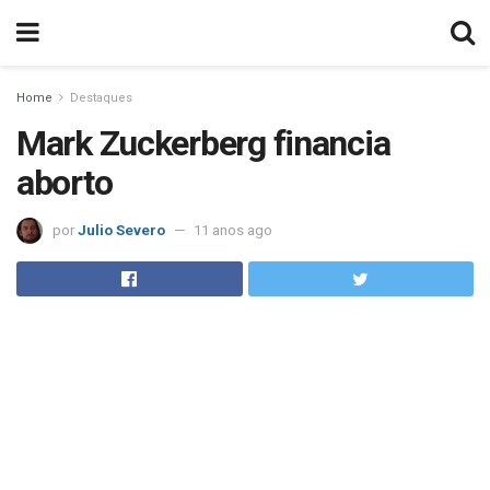
Home
Destaques
Mark Zuckerberg financia
aborto
por
Julio Severo
11 anos ago