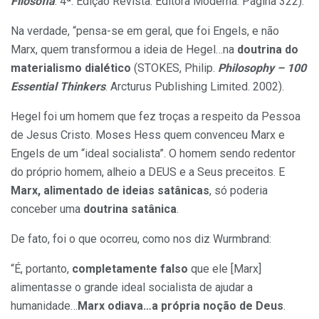
Filosofia
. 4ª. Edição Revista. Editora Moderna. Página 322).
Na verdade, “pensa-se em geral, que foi Engels, e não
Marx, quem transformou a ideia de Hegel…na
doutrina do
materialismo dialético
(STOKES, Philip.
Philosophy – 100
Essential Thinkers
. Arcturus Publishing Limited. 2002).
Hegel foi um homem que fez troças a respeito da Pessoa
de Jesus Cristo. Moses Hess quem convenceu Marx e
Engels de um “ideal socialista”. O homem sendo redentor
do próprio homem, alheio a DEUS e a Seus preceitos. E
Marx, alimentado de ideias satânicas
, só poderia
conceber uma
doutrina satânica
.
De fato, foi o que ocorreu, como nos diz Wurmbrand:
“É, portanto,
completamente falso
que ele [Marx]
alimentasse o grande ideal socialista de ajudar a
humanidade…
Marx odiava…a própria noção de Deus
.