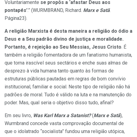
Voluntariamente
se propôs a ‘afastar Deus aos
pontapés’
.” (WURMBRAND, Richard.
Marx e Satã
.
Página23).
A religião Marxista é desta maneira a religião do ódio a
Deus e a Seu padrão divino de justiça e moralidade.
Portanto, é rejeição ao Seu Messias, Jesus Cristo
. É
também a religião fomentadora de um fanatismo humanista,
que torna irascível seus sectários e enche suas almas de
desprezo à vida humana tanto quanto às formas de
estruturas públicas pautadas em regras de bom convívio
institucional, familiar e social. Neste tipo de religião não há
padrões de moral. Tudo é válido na luta e na manutenção do
poder. Mas, qual seria o objetivo disso tudo, afinal?
Em seu livro,
Was Karl Marx a Satanist?
(
Marx e Satã
),
Wurmbrand concede vasta comprovação documental de
que o idolatrado “socialista” fundou uma religião utópica,