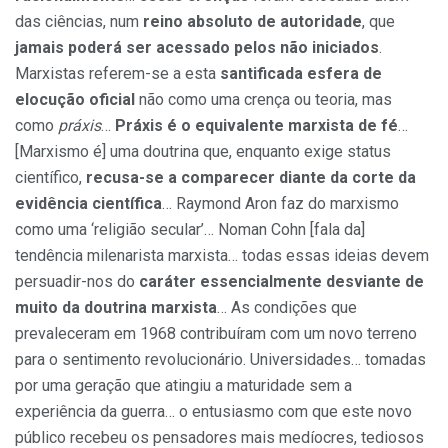
das ciências, num
reino absoluto de autoridade
, que
jamais poderá ser acessado pelos não iniciados
.
Marxistas referem-se a esta
santificada esfera de
elocução oficial
não como uma crença ou teoria, mas
como
práxis
…
Práxis é o equivalente marxista de fé
…
[Marxismo é] uma doutrina que, enquanto exige status
científico,
recusa-se a comparecer diante da corte da
evidência científica
… Raymond Aron faz do marxismo
como uma ‘religião secular’… Noman Cohn [fala da]
tendência milenarista marxista… todas essas ideias devem
persuadir-nos do
caráter essencialmente desviante de
muito da doutrina marxista
… As condições que
prevaleceram em 1968 contribuíram com um novo terreno
para o sentimento revolucionário. Universidades… tomadas
por uma geração que atingiu a maturidade sem a
experiência da guerra… o entusiasmo com que este novo
público recebeu os pensadores mais medíocres, tediosos