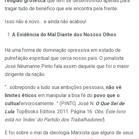
religião grotesca
que tem se desenvolvido apenas para
tragar tudo de benéfico que ele encontra pela frente.
Isso não é novo… e ainda não acabou!
A Evidência do Mal Diante dos Nossos Olhos
Há uma forma de dominação opressiva em estado de
putrefação espiritual que cerca nosso país. O jornalista
José Nêumanne Pinto fala assim daquele que foi o maior
dirigente da nação:
“…sobrepondo a tudo sua ambições pessoais,
não vê
limites éticos
em manipular a boa fé do
povo que o
cultua
fervorosamente…” (PINTO, José N.
O Que Sei de
Lula
. TopBooks Editora. 2011. Página 16.
Obs: Este livro
está no ‘índex’ do Partido dos Trabalhadores!
).
E foi sobre o mal da ideologia Marxista que alguns de seus