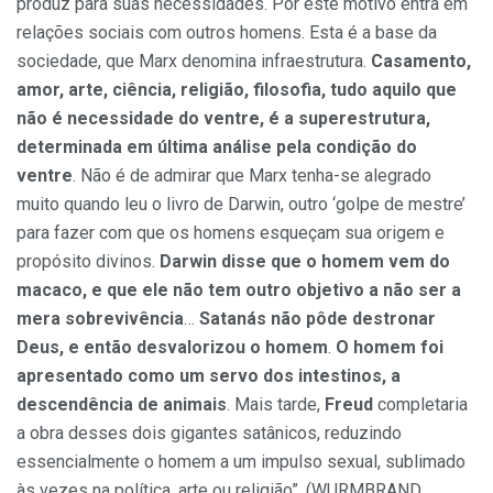
produz para suas necessidades. Por este motivo entra em
relações sociais com outros homens. Esta é a base da
sociedade, que Marx denomina infraestrutura.
Casamento,
amor, arte, ciência, religião, filosofia, tudo aquilo que
não é necessidade do ventre, é a superestrutura,
determinada em última análise pela condição do
ventre
. Não é de admirar que Marx tenha-se alegrado
muito quando leu o livro de Darwin, outro ‘golpe de mestre’
para fazer com que os homens esqueçam sua origem e
propósito divinos.
Darwin
disse que o homem vem do
macaco, e que ele não tem outro objetivo a não ser a
mera sobrevivência
…
Satanás não pôde destronar
Deus, e então desvalorizou o homem
.
O homem foi
apresentado como um servo dos intestinos, a
descendência de animais
. Mais tarde,
Freud
completaria
a obra desses dois gigantes satânicos, reduzindo
essencialmente o homem a um impulso sexual, sublimado
às vezes na política, arte ou religião”. (WURMBRAND,