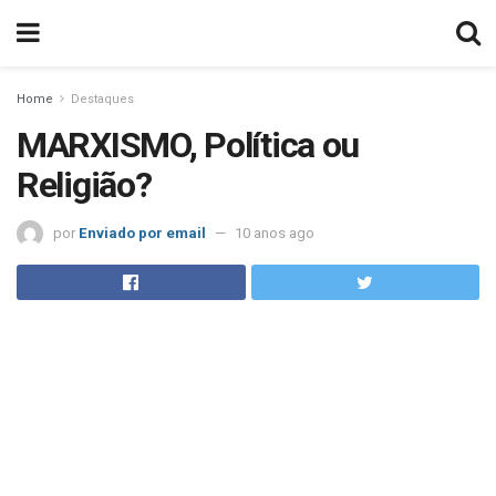
Home
Destaques
MARXISMO, Política ou
Religião?
por
Enviado por email
10 anos ago