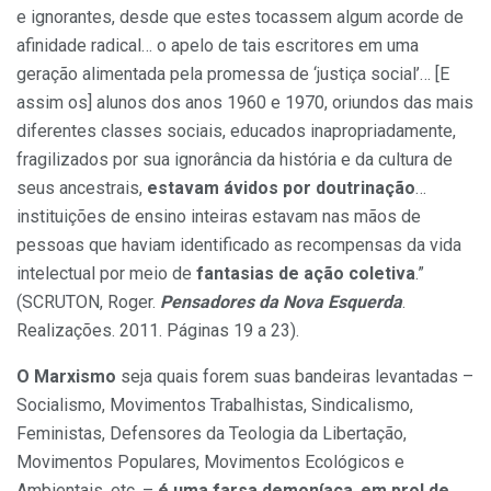
e ignorantes, desde que estes tocassem algum acorde de
afinidade radical… o apelo de tais escritores em uma
geração alimentada pela promessa de ‘justiça social’… [E
assim os] alunos dos anos 1960 e 1970, oriundos das mais
diferentes classes sociais, educados inapropriadamente,
fragilizados por sua ignorância da história e da cultura de
seus ancestrais,
estavam ávidos por doutrinação
…
instituições de ensino inteiras estavam nas mãos de
pessoas que haviam identificado as recompensas da vida
intelectual por meio de
fantasias de ação coletiva
.”
(SCRUTON, Roger.
Pensadores da Nova Esquerda
.
Realizações. 2011. Páginas 19 a 23).
O Marxismo
seja quais forem suas bandeiras levantadas –
Socialismo, Movimentos Trabalhistas, Sindicalismo,
Feministas, Defensores da Teologia da Libertação,
Movimentos Populares, Movimentos Ecológicos e
Ambientais, etc. –
é uma farsa demoníaca
,
em prol de