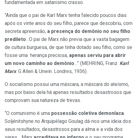
fundamentada em satanismo crasso.
“Ainda que o pai de Karl Marx tenha falecido poucos dias
após os vinte anos do seu filho, parece que descobriu, com
secreta apreensão,
a presença do demônio no seu filho
predileto
…O pai de Marx não previa que a vasta bagagem
de cultura burguesa, de que tinha dotado seu filho, como se
fosse uma herança preciosa,
apenas serviu para abrir
um novo caminho ao demônio
…” (MEHRING, Franz.
Karl
Marx
. G Allen & Unwin. Londres, 1936).
O socialismo possui uma máscara, a máscara do ateísmo,
mas por baixo dela há apenas resultados desastrosos que
comprovam sua natureza de trevas.
“O comunismo é uma
possessão coletiva demoníaca
.
Soljénitshyne no Arquipélago Goulag dá-nos uma ideia dos
seus resultados, desastrosos para a alma e a vida dos
seres… Marx
acreditava no inferno
e o seu programa