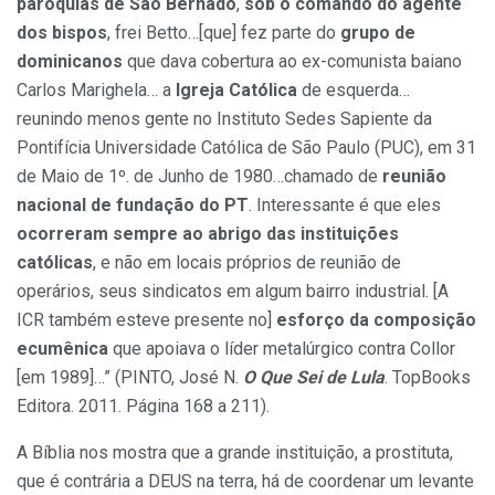
paróquias de São Bernado
,
sob o comando do agente
dos bispos
, frei Betto…[que] fez parte do
grupo de
dominicanos
que dava cobertura ao ex-comunista baiano
Carlos Marighela… a
Igreja Católica
de esquerda…
reunindo menos gente no Instituto Sedes Sapiente da
Pontifícia Universidade Católica de São Paulo (PUC), em 31
de Maio de 1º. de Junho de 1980…chamado de
reunião
nacional de fundação do PT
. Interessante é que eles
ocorreram sempre ao abrigo das instituições
católicas
, e não em locais próprios de reunião de
operários, seus sindicatos em algum bairro industrial. [A
ICR também esteve presente no]
esforço da composição
ecumênica
que apoiava o líder metalúrgico contra Collor
[em 1989]…” (PINTO, José N.
O Que Sei de Lula
. TopBooks
Editora. 2011. Página 168 a 211).
A Bíblia nos mostra que a grande instituição, a prostituta,
que é contrária a DEUS na terra, há de coordenar um levante