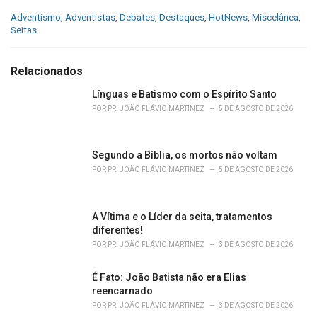
C
Adventismo
,
Adventistas
,
Debates
,
Destaques
,
HotNews
,
Miscelânea
,
a
Seitas
t
e
g
Relacionados
o
r
Línguas e Batismo com o Espírito Santo
i
POR
PR. JOÃO FLÁVIO MARTINEZ
5 DE AGOSTO DE 2026
e
s
:
Segundo a Bíblia, os mortos não voltam
POR
PR. JOÃO FLÁVIO MARTINEZ
5 DE AGOSTO DE 2026
A Vítima e o Líder da seita, tratamentos
diferentes!
POR
PR. JOÃO FLÁVIO MARTINEZ
3 DE AGOSTO DE 2026
É Fato: João Batista não era Elias
reencarnado
POR
PR. JOÃO FLÁVIO MARTINEZ
3 DE AGOSTO DE 2026