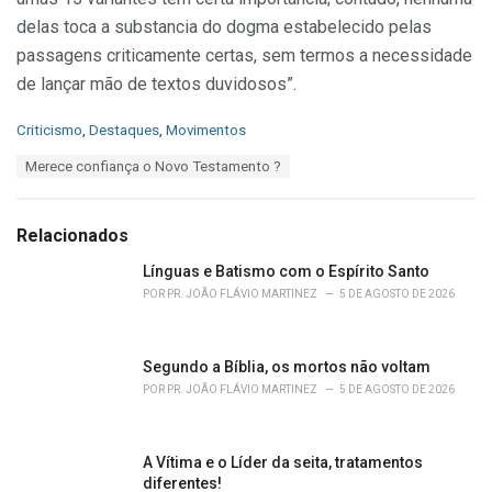
delas toca a substancia do dogma estabelecido pelas
passagens criticamente certas, sem termos a necessidade
de lançar mão de textos duvidosos”.
C
Criticismo
,
Destaques
,
Movimentos
a
T
Merece confiança o Novo Testamento ?
t
a
e
g
g
s
o
Relacionados
:
r
i
Línguas e Batismo com o Espírito Santo
e
POR
PR. JOÃO FLÁVIO MARTINEZ
5 DE AGOSTO DE 2026
s
:
Segundo a Bíblia, os mortos não voltam
POR
PR. JOÃO FLÁVIO MARTINEZ
5 DE AGOSTO DE 2026
A Vítima e o Líder da seita, tratamentos
diferentes!