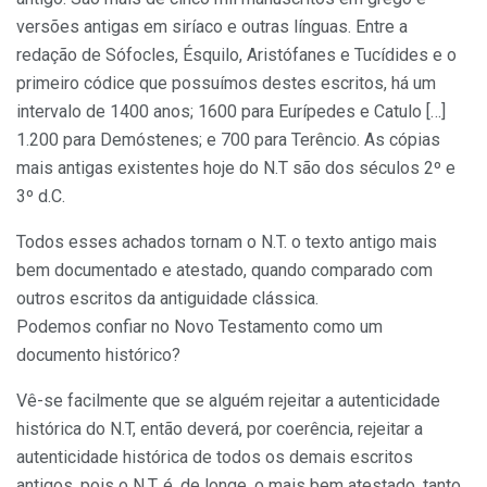
versões antigas em siríaco e outras línguas. Entre a
redação de Sófocles, Ésquilo, Aristófanes e Tucídides e o
primeiro códice que possuímos destes escritos, há um
intervalo de 1400 anos; 1600 para Eurípedes e Catulo […]
1.200 para Demóstenes; e 700 para Terêncio. As cópias
mais antigas existentes hoje do N.T são dos séculos 2º e
3º d.C.
Todos esses achados tornam o N.T. o texto antigo mais
bem documentado e atestado, quando comparado com
outros escritos da antiguidade clássica.
Podemos confiar no Novo Testamento como um
documento histórico?
Vê-se facilmente que se alguém rejeitar a autenticidade
histórica do N.T, então deverá, por coerência, rejeitar a
autenticidade histórica de todos os demais escritos
antigos, pois o N.T. é, de longe, o mais bem atestado, tanto