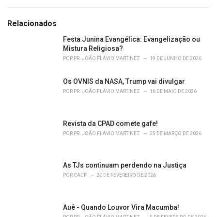
a
e
g
g
s
o
Relacionados
:
r
i
Festa Junina Evangélica: Evangelização ou
e
Mistura Religiosa?
s
POR
PR. JOÃO FLÁVIO MARTINEZ
19 DE JUNHO DE 2026
:
Os OVNIS da NASA, Trump vai divulgar
POR
PR. JOÃO FLÁVIO MARTINEZ
16 DE MAIO DE 2026
Revista da CPAD comete gafe!
POR
PR. JOÃO FLÁVIO MARTINEZ
25 DE MARÇO DE 2026
As TJs continuam perdendo na Justiça
POR
CACP
20 DE FEVEREIRO DE 2026
Auê - Quando Louvor Vira Macumba!