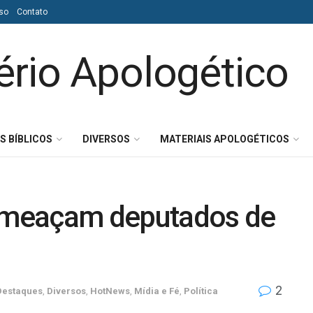
so
Contato
S BÍBLICOS
DIVERSOS
MATERIAIS APOLOGÉTICOS
 ameaçam deputados de
2
Destaques
,
Diversos
,
HotNews
,
Mídia e Fé
,
Política