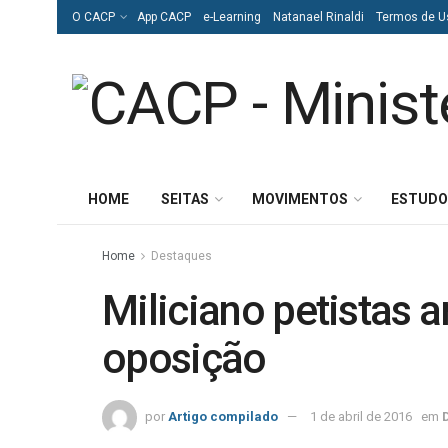
O CACP
App CACP
e-Learning
Natanael Rinaldi
Termos de U
HOME
SEITAS
MOVIMENTOS
ESTUDO
Home
Destaques
Miliciano petistas
oposição
por
Artigo compilado
1 de abril de 2016
em