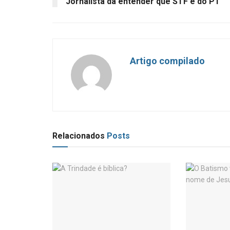
Jornalista dá entender que STF é do PT
Artigo compilado
Relacionados
Posts