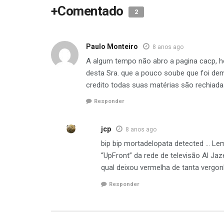
+Comentado
2
Paulo Monteiro
8 anos ago
A algum tempo não abro a pagina cacp, ho
desta Sra. que a pouco soube que foi demi
credito todas suas matérias são rechiada
Responder
jcp
8 anos ago
bip bip mortadelopata detected … Le
“UpFront” da rede de televisão Al Jaz
qual deixou vermelha de tanta vergon
Responder