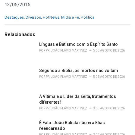
13/05/2015
C
Destaques
,
Diversos
,
HotNews
,
Mídia e Fé
,
Política
a
t
e
Relacionados
g
o
Línguas e Batismo com o Espírito Santo
r
POR
PR. JOÃO FLÁVIO MARTINEZ
5 DE AGOSTO DE 2026
i
e
s
Segundo a Bíblia, os mortos não voltam
:
POR
PR. JOÃO FLÁVIO MARTINEZ
5 DE AGOSTO DE 2026
A Vítima e o Líder da seita, tratamentos
diferentes!
POR
PR. JOÃO FLÁVIO MARTINEZ
3 DE AGOSTO DE 2026
É Fato: João Batista não era Elias
reencarnado
POR
PR. JOÃO FLÁVIO MARTINEZ
3 DE AGOSTO DE 2026