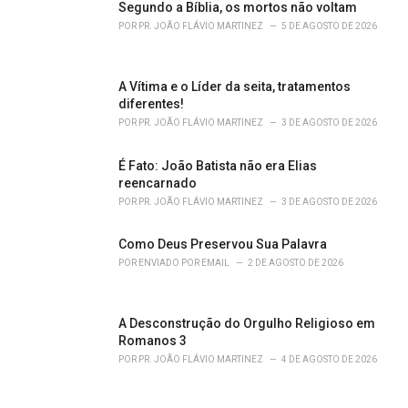
Segundo a Bíblia, os mortos não voltam
:
POR
PR. JOÃO FLÁVIO MARTINEZ
5 DE AGOSTO DE 2026
A Vítima e o Líder da seita, tratamentos
diferentes!
POR
PR. JOÃO FLÁVIO MARTINEZ
3 DE AGOSTO DE 2026
É Fato: João Batista não era Elias
reencarnado
POR
PR. JOÃO FLÁVIO MARTINEZ
3 DE AGOSTO DE 2026
Como Deus Preservou Sua Palavra
POR
ENVIADO POR EMAIL
2 DE AGOSTO DE 2026
A Desconstrução do Orgulho Religioso em
Romanos 3
POR
PR. JOÃO FLÁVIO MARTINEZ
4 DE AGOSTO DE 2026