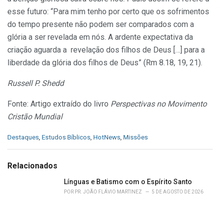
esse futuro: “Para mim tenho por certo que os sofrimentos
do tempo presente não podem ser comparados com a
glória a ser revelada em nós. A ardente expectativa da
criação aguarda a revelação dos filhos de Deus […] para a
liberdade da glória dos filhos de Deus” (Rm 8.18, 19, 21).
Russell P. Shedd
Fonte: Artigo extraído do livro
Perspectivas no Movimento
Cristão Mundial
C
Destaques
,
Estudos Bíblicos
,
HotNews
,
Missões
a
t
e
Relacionados
g
o
Línguas e Batismo com o Espírito Santo
r
POR
PR. JOÃO FLÁVIO MARTINEZ
5 DE AGOSTO DE 2026
i
e
s