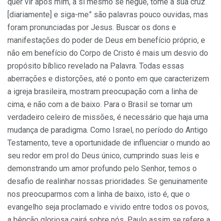
quer vir após mim, a si mesmo se negue, tome a sua cruz
[diariamente] e siga-me” são palavras pouco ouvidas, mas
foram pronunciadas por Jesus. Buscar os dons e
manifestações do poder de Deus em benefício próprio, e
não em benefício do Corpo de Cristo é mais um desvio do
propósito bíblico revelado na Palavra. Todas essas
aberrações e distorções, até o ponto em que caracterizem
a igreja brasileira, mostram preocupação com a linha de
cima, e não com a de baixo. Para o Brasil se tornar um
verdadeiro celeiro de missões, é necessário que haja uma
mudança de paradigma. Como Israel, no período do Antigo
Testamento, teve a oportunidade de influenciar o mundo ao
seu redor em prol do Deus único, cumprindo suas leis e
demonstrando um amor profundo pelo Senhor, temos o
desafio de realinhar nossas prioridades. Se genuinamente
nos preocuparmos com a linha de baixo, isto é, que o
evangelho seja proclamado e vivido entre todos os povos,
a bênção gloriosa cairá sobre nós. Paulo assim se refere a