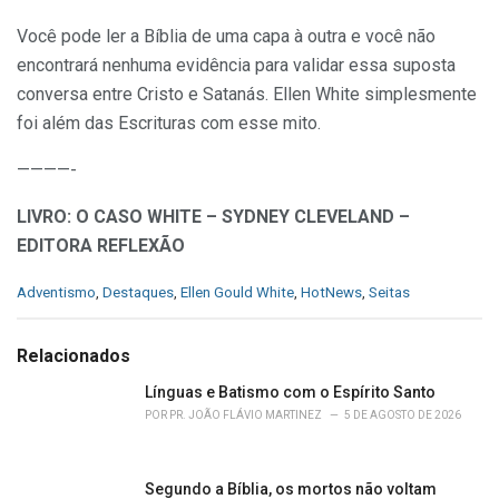
Você pode ler a Bíblia de uma capa à outra e você não
encontrará nenhuma evidência para validar essa suposta
conversa entre Cristo e Satanás. Ellen White simplesmente
foi além das Escrituras com esse mito.
————-
LIVRO: O CASO WHITE – SYDNEY CLEVELAND –
EDITORA REFLEXÃO
C
Adventismo
,
Destaques
,
Ellen Gould White
,
HotNews
,
Seitas
a
t
e
Relacionados
g
o
Línguas e Batismo com o Espírito Santo
r
POR
PR. JOÃO FLÁVIO MARTINEZ
5 DE AGOSTO DE 2026
i
e
s
Segundo a Bíblia, os mortos não voltam
: