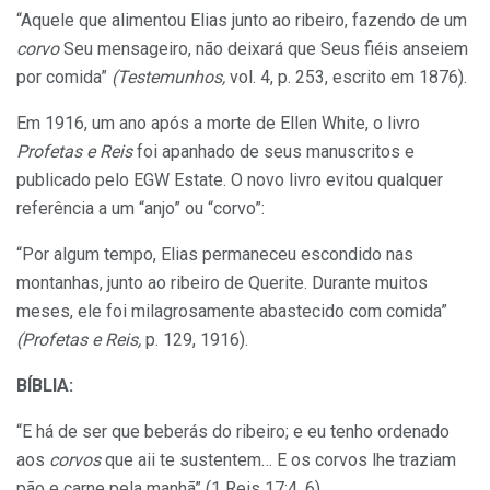
“Aquele que alimentou Elias junto ao ribeiro, fazendo de um
corvo
Seu mensageiro, não deixará que Seus fiéis anseiem
por comida”
(Testemunhos,
vol. 4, p. 253, escrito em 1876).
Em 1916, um ano após a morte de Ellen White, o livro
Profetas e Reis
foi apanhado de seus manuscritos e
publicado pelo EGW Estate. O novo livro evitou qualquer
referência a um “anjo” ou “corvo”:
“Por algum tempo, Elias permaneceu escondido nas
montanhas, junto ao ribeiro de Querite. Durante muitos
meses, ele foi milagrosamente abastecido com comida”
(Profetas e Reis,
p. 129, 1916).
BÍBLIA:
“E há de ser que beberás do ribeiro; e eu tenho ordenado
aos
corvos
que aii te sustentem… E os corvos lhe traziam
pão e carne pela manhã” (1 Reis 17:4, 6).