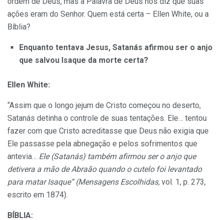
ordem de Deus, mas a Palavra de Deus nos diz que suas
ações eram do Senhor. Quem está certa – Ellen White, ou a
Bíblia?
Enquanto tentava Jesus, Satanás afirmou ser o anjo
que salvou Isaque da morte certa?
Ellen White:
“Assim que o longo jejum de Cristo começou no deserto,
Satanás detinha o controle de suas tentações. Ele… tentou
fazer com que Cristo acreditasse que Deus não exigia que
Ele passasse pela abnegação e pelos sofrimentos que
antevia…
Ele (Satanás) também afirmou ser o anjo que
detivera a mão de Abraão quando o cutelo foi levantado
para matar Isaque” (Mensagens Escolhidas,
vol. 1, p. 273,
escrito em 1874).
BÍBLIA: