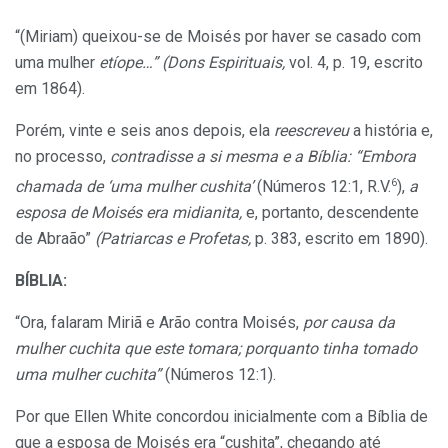
“(Miriam) queixou-se de Moisés por haver se casado com
uma mulher
etíope…” (Dons Espirituais,
vol. 4, p. 19, escrito
em 1864).
Porém, vinte e seis anos depois, ela
reescreveu
a história e,
no processo,
contradisse a si mesma e a Bíblia: “Embora
6
chamada de ‘uma mulher cushita’
(Números 12:1, R.V.
),
a
esposa de Moisés era midianita,
e, portanto, descendente
de Abraão”
(Patriarcas e Profetas,
p. 383, escrito em 1890).
BÍBLIA:
“Ora, falaram Miriã e Arão contra Moisés,
por causa da
mulher cuchita que este tomara; porquanto tinha tomado
uma mulher cuchita”
(Números 12:1).
Por que Ellen White concordou inicialmente com a Bíblia de
que a esposa de Moisés era “cushita”, chegando até