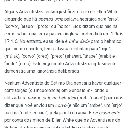
Alguns Adventistas tentam justificar o erro de Ellen White
alegando que há
apenas uma
palavra hebraica para “anjo”,
“corvo”, “árabe”, “preto” ou “noite”. Eles dizem que não há
como saber qual era a palavra inglesa pretendida em 1 Reis
17:4, 6, No entanto, essa ideia é
infundada
para o hebraico
que, como o inglês, tem palavras distintas para “anjo”
(ma’lak), “corvo” (oreb), “preto” (shahar), “árabe” (arabi) e
“noite” (ereb). Este argumento Adventista simplesmente
demonstra uma ignorância deliberada.
Nenhum Adventista do Sétimo Dia pensaria haver qualquer
contradição (ou incoerência) em Gênesis 8:7, onde é
utilizada
a mesma palavra hebraica
(oreb, “corvo”) para nos
dizer que Noé enviou um
corvo
(e não um “árabe”, um “anjo”
ou uma “noite escura”) pela janela da arca! E
precisamente
por conta dos mitos de Ellen White que os Adventistas do
Sétimo dia tropeçam no relato bíblico de Elias sendo