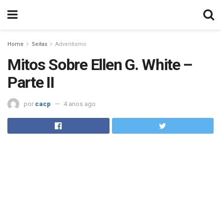
Home
Seitas
Adventismo
Mitos Sobre Ellen G. White –
Parte II
por
cacp
4 anos ago