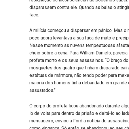
disparassem contra ele. Quando as balas o atingi
face.
A milícia começou a dispersar em pânico. Mas o
poço agora levantava a sua faca de mato e precipi
Nesse momento as nuvens tempestuosas afastara
cheio sobre a cena. Para William Daniels, parecia 
profeta morto e os seus assassinos. “O braço do r
mosquetes dos quatro que tinham disparado caír
estátuas de mármore, não tendo poder para mexe
maioria dos homens tinha debandado em grande 
assustados.”
O corpo do profeta ficou abandonado durante algu
lo de volta para dentro da prisão e deitá-lo ao l
mensageiro, enviou a Ford a notícia do assassín
como vingança. Só então se abandonou ao seu cho