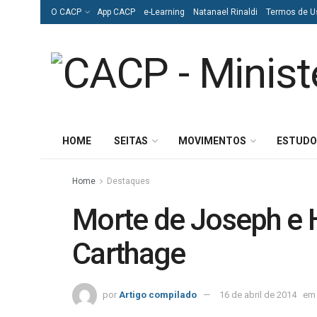
O CACP
App CACP
e-Learning
Natanael Rinaldi
Termos de U
HOME
SEITAS
MOVIMENTOS
ESTUDO
Home
Destaques
Morte de Joseph e
Carthage
por
Artigo compilado
16 de abril de 2014
em