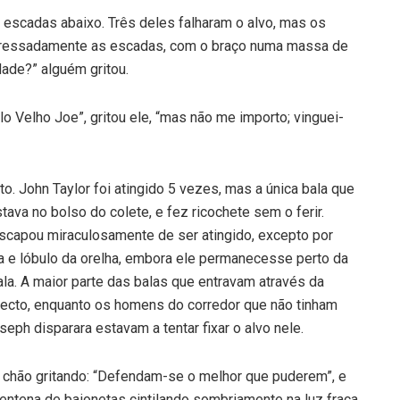
escadas abaixo. Três deles falharam o alvo, mas os
apressadamente as escadas, com o braço numa massa de
dade?” alguém gritou.
o Velho Joe”, gritou ele, “mas não me importo; vinguei-
o. John Taylor foi atingido 5 vezes, mas a única bala que
tava no bolso do colete, e fez ricochete sem o ferir.
escapou miraculosamente de ser atingido, excepto por
ta e lóbulo da orelha, embora ele permanecesse perto da
a. A maior parte das balas que entravam através da
 tecto, enquanto os homens do corredor que não tinham
eph disparara estavam a tentar fixar o alvo nele.
o chão gritando: “Defendam-se o melhor que puderem”, e
 centena de baionetas cintilando sombriamente na luz fraca