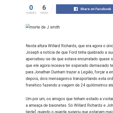
0
6
Share on Facebook
SHARES
VIEWS
Nesta altura Willard Richards, que era agora o úni
Joseph a notícia de que Ford tinha quebrado a su
apercebeu-se de que estava encurralado quase s
que ele agora receava ter esperado demasiado t
para Jonathan Dunham trazer a Legião, forçar a en
depois, dois mensageiros transportando esta or
frenético fazendo a viagem de 24 quilómetros at
Um por um, os amigos que tinham estado a visita
a ameaça de baionetas. Só Willard Richards e Joh
tarde], quando o guarda sugeriu que estariam mai