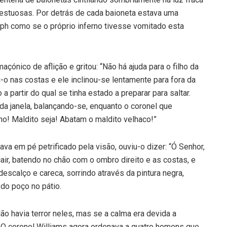
estuosas. Por detrás de cada baioneta estava uma
eph como se o próprio inferno tivesse vomitado esta
açónico de aflição e gritou: “Não há ajuda para o filho da
o nas costas e ele inclinou-se lentamente para fora da
a partir do qual se tinha estado a preparar para saltar.
da janela, balançando-se, enquanto o coronel que
o! Maldito seja! Abatam o maldito velhaco!”
va em pé petrificado pela visão, ouviu-o dizer: “Ó Senhor,
cair, batendo no chão com o ombro direito e as costas, e
escalço e careca, sorrindo através da pintura negra,
 do poço no pátio.
o havia terror neles, mas se a calma era devida a
 O coronel Williams agora ordenava a quatro homens que