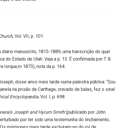
 Church
, Vol. VII, p. 101.
eu diário manuscrito, 1815-1889, uma transcrição do qual
a do Estado de Utah. Veja a p. 13. É confirmada por T. B.
a Iorque,m 1873), nota da p. 164.
seph, disse anos mais tarde numa palestra pública: “Sou
janela na prisão de Carthage, cravado de balas, fez o sinal
phical Encyclopædia
, Vol. I, p. 698.
Generals Joseph and Hyrum Smith
(publicado por John
erturbado por ter sido uma testemunha do linchamento,
 Os mórmones mais tarde excluíram-no do rol de