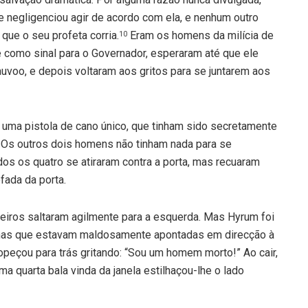
 negligenciou agir de acordo com ela, e nenhum outro
ue o seu profeta corria.
Eram os homens da milícia de
10
 como sinal para o Governador, esperaram até que ele
voo, e depois voltaram aos gritos para se juntarem aos
a uma pistola de cano único, que tinham sido secretamente
r. Os outros dois homens não tinham nada para se
os os quatro se atiraram contra a porta, mas recuaram
fada da porta.
oneiros saltaram agilmente para a esquerda. Mas Hyrum foi
mas que estavam maldosamente apontadas em direcção à
tropeçou para trás gritando: “Sou um homem morto!” Ao cair,
ma quarta bala vinda da janela estilhaçou-lhe o lado