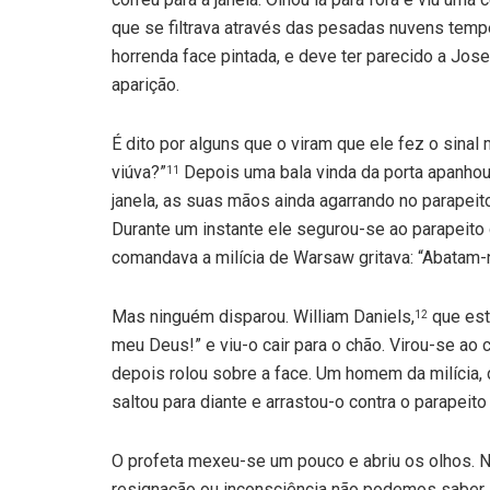
que se filtrava através das pesadas nuvens temp
horrenda face pintada, e deve ter parecido a Jos
aparição.
É dito por alguns que o viram que ele fez o sinal m
viúva?”
Depois uma bala vinda da porta apanhou-
11
janela, as suas mãos ainda agarrando no parapeito 
Durante um instante ele segurou-se ao parapeito 
comandava a milícia de Warsaw gritava: “Abatam-n
Mas ninguém disparou. William Daniels,
que esta
12
meu Deus!” e viu-o cair para o chão. Virou-se ao 
depois rolou sobre a face. Um homem da milícia, d
saltou para diante e arrastou-o contra o parapeito
O profeta mexeu-se um pouco e abriu os olhos. Nã
resignação ou inconsciência não podemos saber.