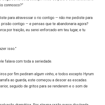
vais connosco?”
ste para atravessar o rio contigo — não me pediste para
 a prisão contigo — e pensas que te abandonaria agora?
rca por traição, eu serei enforcado em teu lugar, e tu
zer isso.”
 ele falava com toda a seriedade.
eiros por fim pediram algum vinho, e todos excepto Hyrum
rrafa ao guarda, este começou a descer as escadas.
rior, seguido de gritos para se renderem e o som de
alvação dramática. Por alguma razão nunca divulgada,