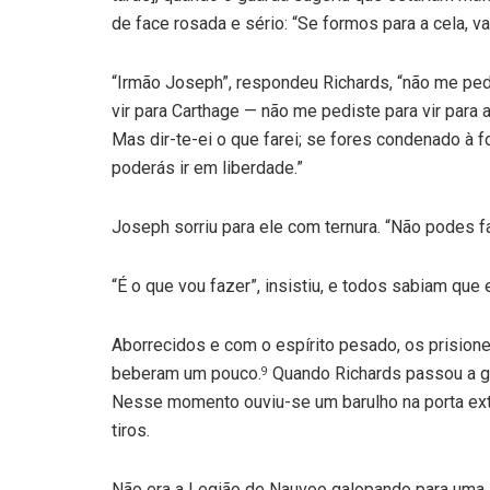
de face rosada e sério: “Se formos para a cela, 
“Irmão Joseph”, respondeu Richards, “não me pedi
vir para Carthage — não me pediste para vir para
Mas dir-te-ei o que farei; se fores condenado à fo
poderás ir em liberdade.”
Joseph sorriu para ele com ternura. “Não podes fa
“É o que vou fazer”, insistiu, e todos sabiam que
Aborrecidos e com o espírito pesado, os prision
beberam um pouco.
Quando Richards passou a ga
9
Nesse momento ouviu-se um barulho na porta exte
tiros.
Não era a Legião de Nauvoo galopando para uma s