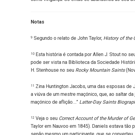
Notas
Segundo o relato de John Taylor,
History of the
9
Esta história é contada por Allen J. Stout no s
10
pode ser vista na Biblioteca da Sociedade Históric
H. Stenhouse no seu
Rocky Mountain Saints
(Nov
Zina Huntington Jacobs, uma das esposas de Jo
11
a viúva de um mestre maçónico, que, ao saltar da 
maçónico de aflição….”
Latter-Day Saints Biogra
Veja o seu
Correct Account of the Murder of 
12
Taylor em Nauvoo em 1845). Daniels estava tão p
senão mesmo um participante, que se converteu.