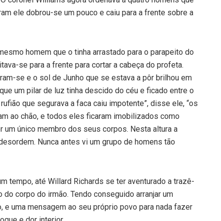
ram ele dobrou-se um pouco e caiu para a frente sobre a
 mesmo homem que o tinha arrastado para o parapeito do
tava-se para a frente para cortar a cabeça do profeta.
m-se e o sol de Junho que se estava a pôr brilhou em
que um pilar de luz tinha descido do céu e ficado entre o
ufião que segurava a faca caiu impotente”, disse ele, “os
am ao chão, e todos eles ficaram imobilizados como
r um único membro dos seus corpos. Nesta altura a
desordem. Nunca antes vi um grupo de homens tão
m tempo, até Willard Richards se ter aventurado a trazê-
ado do corpo do irmão. Tendo conseguido arranjar um
io, e uma mensagem ao seu próprio povo para nada fazer
que e dor interior.