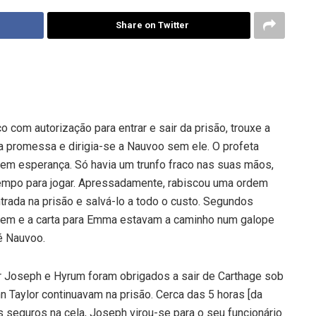
Share on Twitter
co com autorização para entrar e sair da prisão, trouxe a
a promessa e dirigia-se a Nauvoo sem ele. O profeta
em esperança. Só havia um trunfo fraco nas suas mãos,
empo para jogar. Apressadamente, rabiscou uma ordem
trada na prisão e salvá-lo a todo o custo. Segundos
dem e a carta para Emma estavam a caminho num galope
é Nauvoo.
r Joseph e Hyrum foram obrigados a sair de Carthage sob
n Taylor continuavam na prisão. Cerca das 5 horas [da
s seguros na cela, Joseph virou-se para o seu funcionário