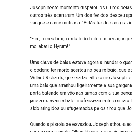
Joseph neste momento disparou os 6 tiros pelas 
outros três acertaram. Um dos feridos desceu 
sangue e carne mutilada. “Estás ferido com gravi
“Sim, o meu braço está todo feito em pedaços pel
me; abati o Hyrum!”
Uma chuva de balas estava agora a inundar o quart
o poderia ter morto acertou no seu relógio, que es
Willard Richards, que era tão alto como Joseph, 
uma bala que arranhou ligeiramente a sua gargan
porta batendo em vão nas armas com a sua bengal
janela estavam a bater inofensivamente contra o
sido atingidos ou afugentados pelos tiros que Jos
Quando a pistola se esvaziou, Joseph atirou-a a
correu para a janela. Olhou lá para fora e viu uma