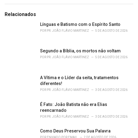
t
e
g
Relacionados
o
r
Línguas e Batismo com o Espírito Santo
i
POR
PR. JOÃO FLÁVIO MARTINEZ
5 DE AGOSTO DE 2026
e
s
:
Segundo a Bíblia, os mortos não voltam
POR
PR. JOÃO FLÁVIO MARTINEZ
5 DE AGOSTO DE 2026
A Vítima e o Líder da seita, tratamentos
diferentes!
POR
PR. JOÃO FLÁVIO MARTINEZ
3 DE AGOSTO DE 2026
É Fato: João Batista não era Elias
reencarnado
POR
PR. JOÃO FLÁVIO MARTINEZ
3 DE AGOSTO DE 2026
Como Deus Preservou Sua Palavra
POR
ENVIADO POR EMAIL
2 DE AGOSTO DE 2026