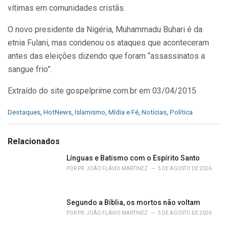
vítimas em comunidades cristãs.
O novo presidente da Nigéria, Muhammadu Buhari é da
etnia Fulani, mas condenou os ataques que aconteceram
antes das eleições dizendo que foram “assassinatos a
sangue frio”.
Extraído do site gospelprime.com.br em 03/04/2015
C
Destaques
,
HotNews
,
Islamismo
,
Mídia e Fé
,
Notícias
,
Política
a
t
e
Relacionados
g
o
Línguas e Batismo com o Espírito Santo
r
POR
PR. JOÃO FLÁVIO MARTINEZ
5 DE AGOSTO DE 2026
i
e
s
Segundo a Bíblia, os mortos não voltam
:
POR
PR. JOÃO FLÁVIO MARTINEZ
5 DE AGOSTO DE 2026