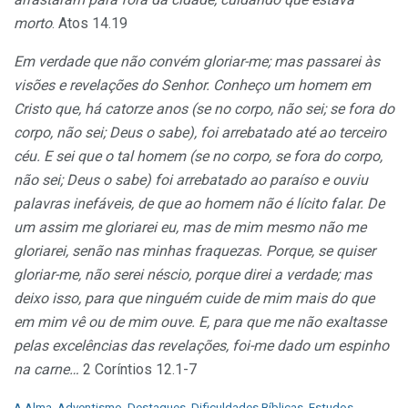
morto
. Atos 14.19
Em verdade que não convém gloriar-me; mas passarei às
visões e revelações do Senhor. Conheço um homem em
Cristo que, há catorze anos (se no corpo, não sei; se fora do
corpo, não sei; Deus o sabe), foi arrebatado até ao terceiro
céu. E sei que o tal homem (se no corpo, se fora do corpo,
não sei; Deus o sabe) foi arrebatado ao paraíso e ouviu
palavras inefáveis, de que ao homem não é lícito falar. De
um assim me gloriarei eu, mas de mim mesmo não me
gloriarei, senão nas minhas fraquezas. Porque, se quiser
gloriar-me, não serei néscio, porque direi a verdade; mas
deixo isso, para que ninguém cuide de mim mais do que
em mim vê ou de mim ouve. E, para que me não exaltasse
pelas excelências das revelações, foi-me dado um espinho
na carne…
2 Coríntios 12.1-7
C
A Alma
,
Adventismo
,
Destaques
,
Dificuldades Bíblicas
,
Estudos