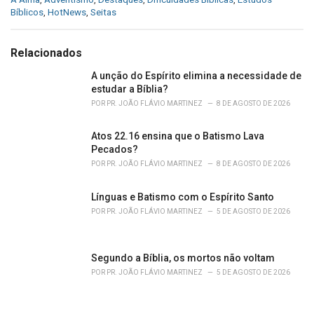
a
Bíblicos
,
HotNews
,
Seitas
t
e
g
Relacionados
o
r
A unção do Espírito elimina a necessidade de
i
estudar a Bíblia?
e
POR
PR. JOÃO FLÁVIO MARTINEZ
8 DE AGOSTO DE 2026
s
:
Atos 22.16 ensina que o Batismo Lava
Pecados?
POR
PR. JOÃO FLÁVIO MARTINEZ
8 DE AGOSTO DE 2026
Línguas e Batismo com o Espírito Santo
POR
PR. JOÃO FLÁVIO MARTINEZ
5 DE AGOSTO DE 2026
Segundo a Bíblia, os mortos não voltam
POR
PR. JOÃO FLÁVIO MARTINEZ
5 DE AGOSTO DE 2026