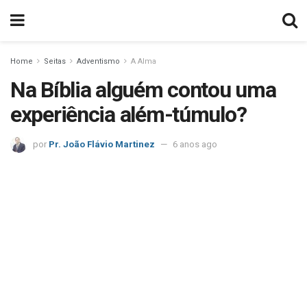
Home
Seitas
Adventismo
A Alma
Na Bíblia alguém contou uma
experiência além-túmulo?
por
Pr. João Flávio Martinez
6 anos ago