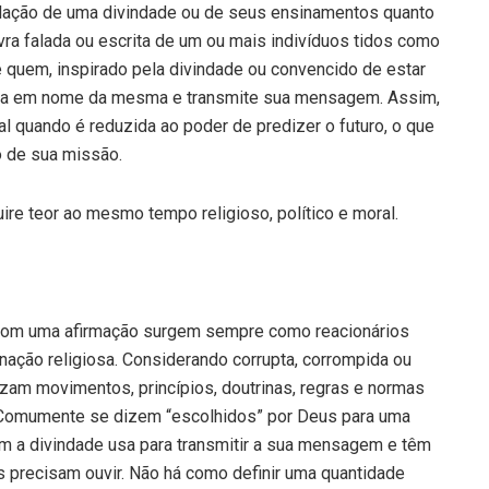
elação de uma divindade ou de seus ensinamentos quanto
avra falada ou escrita de um ou mais indivíduos tidos como
 é quem, inspirado pela divindade ou convencido de estar
 fala em nome da mesma e transmite sua mensagem. Assim,
al quando é reduzida ao poder de predizer o futuro, o que
o de sua missão.
ire teor ao mesmo tempo religioso, político e moral.
com uma afirmação surgem sempre como reacionários
nação religiosa. Considerando corrupta, corrompida ou
nizam movimentos, princípios, doutrinas, regras e normas
 Comumente se dizem “escolhidos” por Deus para uma
m a divindade usa para transmitir a sua mensagem e têm
 precisam ouvir. Não há como definir uma quantidade