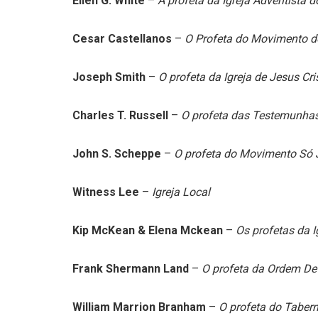
Ellen G. White
–
A profeta da Igreja Adventista 
Cesar Castellanos
–
O Profeta do Movimento 
Joseph Smith
–
O profeta da Igreja de Jesus Cr
Charles T. Russell
–
O profeta das Testemunha
John S. Scheppe
–
O profeta do Movimento Só 
Witness Lee
–
Igreja Local
Kip McKean & Elena Mckean
–
Os profetas da I
Frank Shermann Land
–
O profeta da Ordem De
William Marrion Branham
–
O profeta do Taber