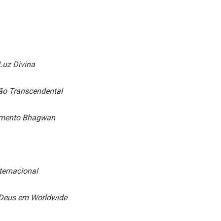
Luz Divina
ão Transcendental
imento Bhagwan
ternacional
e Deus em Worldwide