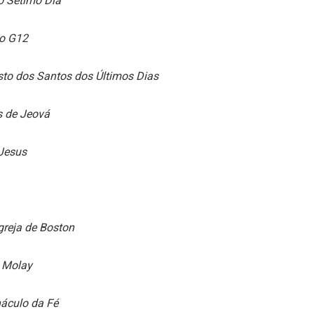
do Sétimo Dia
do G12
isto dos Santos dos Últimos Dias
s de Jeová
Jesus
greja de Boston
 Molay
náculo da Fé