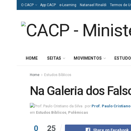
O CACP
App CACP
e-Learning
Natanael Rinaldi
Termos de U
HOME
SEITAS
MOVIMENTOS
ESTUDO
Home
Estudos Bíblicos
Na Galeria dos Fals
por
Prof. Paulo Cristiano
em
Estudos Bíblicos
,
Polêmicas
0
25
Share on Facebook