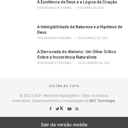
A Existência de Deus e a Lógica da Criação
POR
ENVIADO POR EMAIL
4 DE ABRIL DE 2025
A Inteligibilidade da Natureza e a Hipótese de
Deus
POR
ENVIADO POR EMAIL
29 DE MARÇO DE 2025
A Derrocada do Ateísmo: Um Olhar Crítico
Sobre a Incoerência Naturalista
POR
ENVIADO POR EMAIL
24 DE JANEIRO DE 2025
VOLTAR AO TOPO
© 2022 CACP - Ministério Apologético. Todos os direitos
reservados. Desenvolvimento e Hospedagem by
M31 Tecnologia
.
Sair da versão mobile