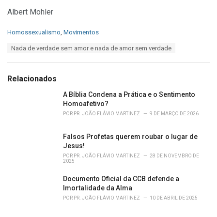
Albert Mohler
C
Homossexualismo
,
Movimentos
a
T
Nada de verdade sem amor e nada de amor sem verdade
t
a
e
g
g
s
o
Relacionados
:
r
i
A Bíblia Condena a Prática e o Sentimento
e
Homoafetivo?
s
POR
PR. JOÃO FLÁVIO MARTINEZ
9 DE MARÇO DE 2026
:
Falsos Profetas querem roubar o lugar de
Jesus!
POR
PR. JOÃO FLÁVIO MARTINEZ
28 DE NOVEMBRO DE
2025
Documento Oficial da CCB defende a
Imortalidade da Alma
POR
PR. JOÃO FLÁVIO MARTINEZ
10 DE ABRIL DE 2025