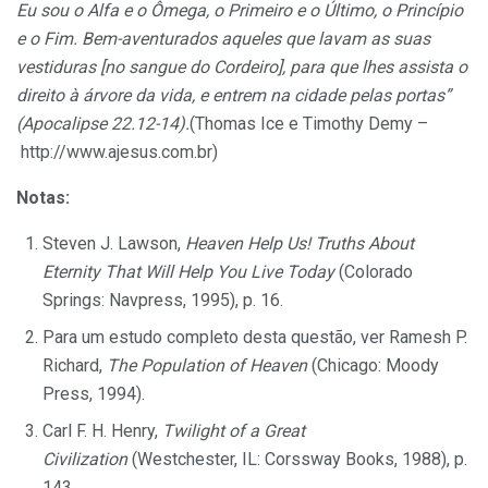
Eu sou o Alfa e o Ômega, o Primeiro e o Último, o Princípio
e o Fim. Bem-aventurados aqueles que lavam as suas
vestiduras [no sangue do Cordeiro], para que lhes assista o
direito à árvore da vida, e entrem na cidade pelas portas”
(Apocalipse 22.12-14).
(Thomas Ice e Timothy Demy –
http://www.ajesus.com.br
)
Notas:
Steven J. Lawson,
Heaven Help Us! Truths About
Eternity That Will Help You Live Today
(Colorado
Springs: Navpress, 1995), p. 16.
Para um estudo completo desta questão, ver Ramesh P.
Richard,
The Population of Heaven
(Chicago: Moody
Press, 1994).
Carl F. H. Henry,
Twilight of a Great
Civilization
(Westchester, IL: Corssway Books, 1988), p.
143.