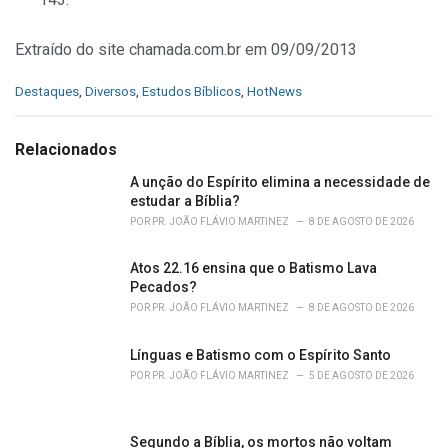
Extraído do site chamada.com.br em 09/09/2013
C
Destaques
,
Diversos
,
Estudos Bíblicos
,
HotNews
a
t
e
Relacionados
g
o
A unção do Espírito elimina a necessidade de
r
estudar a Bíblia?
i
POR
PR. JOÃO FLÁVIO MARTINEZ
8 DE AGOSTO DE 2026
e
s
Atos 22.16 ensina que o Batismo Lava
:
Pecados?
POR
PR. JOÃO FLÁVIO MARTINEZ
8 DE AGOSTO DE 2026
Línguas e Batismo com o Espírito Santo
POR
PR. JOÃO FLÁVIO MARTINEZ
5 DE AGOSTO DE 2026
Segundo a Bíblia, os mortos não voltam