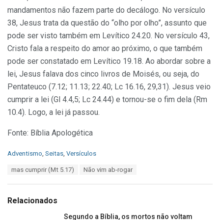
mandamentos não fazem parte do decálogo. No versículo
38, Jesus trata da questão do “olho por olho”, assunto que
pode ser visto também em Levítico 24.20. No versículo 43,
Cristo fala a respeito do amor ao próximo, o que também
pode ser constatado em Levítico 19.18. Ao abordar sobre a
lei, Jesus falava dos cinco livros de Moisés, ou seja, do
Pentateuco (7.12; 11.13; 22.40; Lc 16.16, 29,31). Jesus veio
cumprir a lei (Gl 4.4,5; Lc 24.44) e tornou-se o fim dela (Rm
10.4). Logo, a lei já passou.
Fonte: Bíblia Apologética
C
Adventismo
,
Seitas
,
Versículos
a
T
mas cumprir (Mt 5.17)
Não vim ab-rogar
t
a
e
g
g
s
o
Relacionados
:
r
i
Segundo a Bíblia, os mortos não voltam