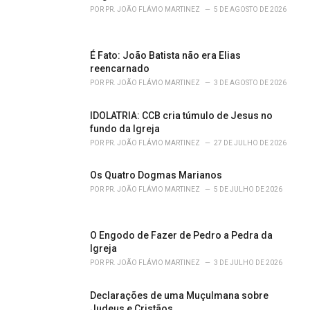
e
POR
PR. JOÃO FLÁVIO MARTINEZ
5 DE AGOSTO DE 2026
s
:
É Fato: João Batista não era Elias
reencarnado
POR
PR. JOÃO FLÁVIO MARTINEZ
3 DE AGOSTO DE 2026
IDOLATRIA: CCB cria túmulo de Jesus no
fundo da Igreja
POR
PR. JOÃO FLÁVIO MARTINEZ
27 DE JULHO DE 2026
Os Quatro Dogmas Marianos
POR
PR. JOÃO FLÁVIO MARTINEZ
5 DE JULHO DE 2026
O Engodo de Fazer de Pedro a Pedra da
Igreja
POR
PR. JOÃO FLÁVIO MARTINEZ
3 DE JULHO DE 2026
Declarações de uma Muçulmana sobre
Judeus e Cristãos