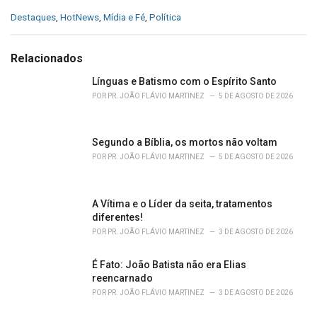
C
Destaques
,
HotNews
,
Mídia e Fé
,
Política
a
t
e
Relacionados
g
o
Línguas e Batismo com o Espírito Santo
r
POR
PR. JOÃO FLÁVIO MARTINEZ
5 DE AGOSTO DE 2026
i
e
s
Segundo a Bíblia, os mortos não voltam
:
POR
PR. JOÃO FLÁVIO MARTINEZ
5 DE AGOSTO DE 2026
A Vítima e o Líder da seita, tratamentos
diferentes!
POR
PR. JOÃO FLÁVIO MARTINEZ
3 DE AGOSTO DE 2026
É Fato: João Batista não era Elias
reencarnado
POR
PR. JOÃO FLÁVIO MARTINEZ
3 DE AGOSTO DE 2026