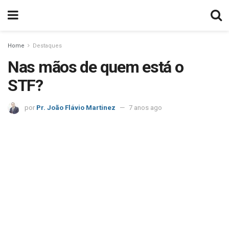
Home
Destaques
Nas mãos de quem está o
STF?
por
Pr. João Flávio Martinez
7 anos ago