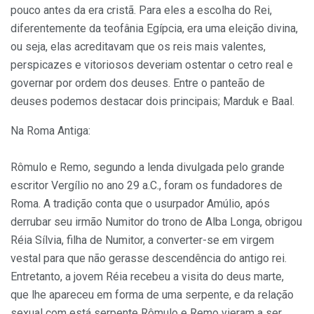
pouco antes da era cristã. Para eles a escolha do Rei,
diferentemente da teofânia Egípcia, era uma eleição divina,
ou seja, elas acreditavam que os reis mais valentes,
perspicazes e vitoriosos deveriam ostentar o cetro real e
governar por ordem dos deuses. Entre o panteão de
deuses podemos destacar dois principais; Marduk e Baal.
Na Roma Antiga:
Rômulo e Remo, segundo a lenda divulgada pelo grande
escritor Vergílio no ano 29 a.C., foram os fundadores de
Roma. A tradição conta que o usurpador Amúlio, após
derrubar seu irmão Numitor do trono de Alba Longa, obrigou
Réia Sílvia, filha de Numitor, a converter-se em virgem
vestal para que não gerasse descendência do antigo rei.
Entretanto, a jovem Réia recebeu a visita do deus marte,
que lhe apareceu em forma de uma serpente, e da relação
sexual com está serpente Rômulo e Remo vieram a ser