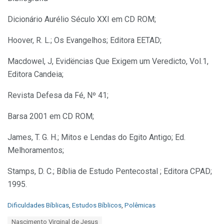
Dicionário Aurélio Século XXI em CD ROM;
Hoover, R. L.; Os Evangelhos; Editora EETAD;
Macdowel, J, Evidëncias Que Exigem um Veredicto, Vol.1,
Editora Candeia;
Revista Defesa da Fé, Nº 41;
Barsa 2001 em CD ROM;
James, T. G. H.; Mitos e Lendas do Egito Antigo; Ed.
Melhoramentos;
Stamps, D. C.; Bíblia de Estudo Pentecostal ; Editora CPAD;
1995.
C
Dificuldades Bíblicas
,
Estudos Bíblicos
,
Polêmicas
a
T
Nascimento Virginal de Jesus
t