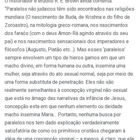
O historiador e erudito R. E. Brown ainda comenta:
“Paralelos não judaicos têm sido encontrados nas religiões
mundiais (O nascimento de Buda, de Krishna e do filho de
Zoroastro), na mitologia greco-romana, nos nascimentos
dos faraós (com o deus Amon-Rá agindo através do seu
pai) e nos nascimentos sensacionais dos imperadores e
filósofos (Augusto, Platão etc…). Mas esses ‘paralelos’
sempre envolvem um tipo de hieros gamos em que um
macho divino, em forma humana ou outra, insemina uma
mulher, seja através do ato sexual normal, seja por meio de
uma forma substituta de penetração. Eles não são
realmente semelhantes à concepção virginal não-sexual
que está no âmago das narrativas da infância de Jesus,
concepção esta em que nenhum elemento ou deidade
macho insemina Maria… Portanto, nenhuma busca por
paralelos nos tem dado explicação verdadeiramente
satisfatória de como os primitivos cristãos chegaram à
idéia de uma concepção virginal – a menos, é claro, que ela