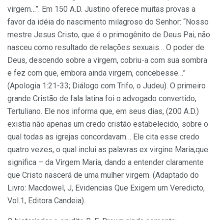
virgem…”. Em 150 A.D. Justino oferece muitas provas a
favor da idéia do nascimento milagroso do Senhor: “Nosso
mestre Jesus Cristo, que é o primogênito de Deus Pai, não
nasceu como resultado de relações sexuais… O poder de
Deus, descendo sobre a virgem, cobriu-a com sua sombra
e fez com que, embora ainda virgem, concebesse…”
(Apologia 1:21-33; Diálogo com Trifo, o Judeu). O primeiro
grande Cristão de fala latina foi o advogado convertido,
Tertuliano. Ele nos informa que, em seus dias, (200 A.D.)
existia não apenas um credo cristão estabelecido, sobre o
qual todas as igrejas concordavam… Ele cita esse credo
quatro vezes, o qual inclui as palavras ex virgine Maria,que
significa – da Virgem Maria, dando a entender claramente
que Cristo nascerá de uma mulher virgem. (Adaptado do
Livro: Macdowel, J, Evidëncias Que Exigem um Veredicto,
Vol.1, Editora Candeia).