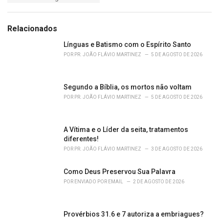
a
e
g
g
s
o
Relacionados
:
r
i
Línguas e Batismo com o Espírito Santo
e
POR
PR. JOÃO FLÁVIO MARTINEZ
5 DE AGOSTO DE 2026
s
:
Segundo a Bíblia, os mortos não voltam
POR
PR. JOÃO FLÁVIO MARTINEZ
5 DE AGOSTO DE 2026
A Vítima e o Líder da seita, tratamentos
diferentes!
POR
PR. JOÃO FLÁVIO MARTINEZ
3 DE AGOSTO DE 2026
Como Deus Preservou Sua Palavra
POR
ENVIADO POR EMAIL
2 DE AGOSTO DE 2026
Provérbios 31.6 e 7 autoriza a embriagues?