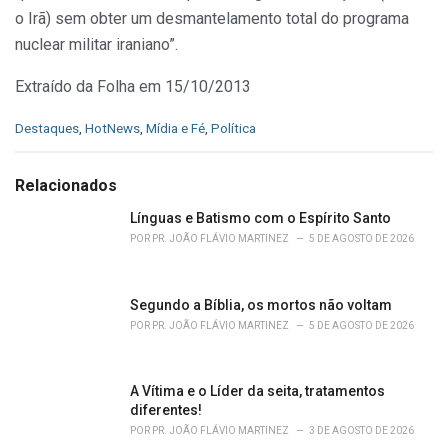
o Irã) sem obter um desmantelamento total do programa
nuclear militar iraniano”.
Extraído da Folha em 15/10/2013
C
Destaques
,
HotNews
,
Mídia e Fé
,
Política
a
t
e
Relacionados
g
o
Línguas e Batismo com o Espírito Santo
r
POR
PR. JOÃO FLÁVIO MARTINEZ
5 DE AGOSTO DE 2026
i
e
s
Segundo a Bíblia, os mortos não voltam
:
POR
PR. JOÃO FLÁVIO MARTINEZ
5 DE AGOSTO DE 2026
A Vítima e o Líder da seita, tratamentos
diferentes!
POR
PR. JOÃO FLÁVIO MARTINEZ
3 DE AGOSTO DE 2026