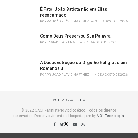
É Fato: João Batista não era Elias
reencarnado
POR
PR. JOÃO FLÁVIO MARTINEZ
3 DE AGOSTO DE 2026
Como Deus Preservou Sua Palavra
POR
ENVIADO POR EMAIL
2 DE AGOSTO DE 2026
A Desconstrução do Orgulho Religioso em
Romanos 3
POR
PR. JOÃO FLÁVIO MARTINEZ
4 DE AGOSTO DE 2026
VOLTAR AO TOPO
© 2022 CACP - Ministério Apologético. Todos os direitos
reservados. Desenvolvimento e Hospedagem by
M31 Tecnologia
.