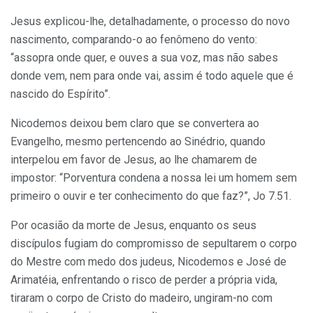
Jesus explicou-lhe, detalhadamente, o processo do novo
nascimento, comparando-o ao fenômeno do vento:
“assopra onde quer, e ouves a sua voz, mas não sabes
donde vem, nem para onde vai, assim é todo aquele que é
nascido do Espírito”.
Nicodemos deixou bem claro que se convertera ao
Evangelho, mesmo perten­cendo ao Sinédrio, quando
interpelou em favor de Jesus, ao lhe chamarem de
impostor: “Porventura condena a nossa lei um homem sem
primeiro o ouvir e ter conheci­mento do que faz?”, Jo 7.51.
Por ocasião da morte de Jesus, enquan­to os seus
discípulos fugiam do compro­misso de sepultarem o corpo
do Mestre com medo dos judeus, Nicodemos e José de
Arimatéia, enfrentando o risco de per­der a própria vida,
tiraram o corpo de Cris­to do madeiro, ungiram-no com