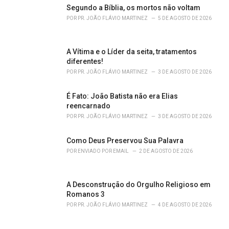
Segundo a Bíblia, os mortos não voltam
:
POR
PR. JOÃO FLÁVIO MARTINEZ
5 DE AGOSTO DE 2026
A Vítima e o Líder da seita, tratamentos
diferentes!
POR
PR. JOÃO FLÁVIO MARTINEZ
3 DE AGOSTO DE 2026
É Fato: João Batista não era Elias
reencarnado
POR
PR. JOÃO FLÁVIO MARTINEZ
3 DE AGOSTO DE 2026
Como Deus Preservou Sua Palavra
POR
ENVIADO POR EMAIL
2 DE AGOSTO DE 2026
A Desconstrução do Orgulho Religioso em
Romanos 3
POR
PR. JOÃO FLÁVIO MARTINEZ
4 DE AGOSTO DE 2026