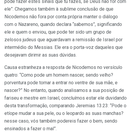
pode fazer estes sinais que tu fazes, se Deus não for com
ele”. Chegamos tam­bém à sublime conclusão de que
Nicodemos não fora por conta própria manter o diálogo
com o Nazareno, quando declara “sabemos”, significando
ele e quem o en­viou, que pode ter sido um grupo de
zelosos judeus que aguardavam a remissão de Is­rael por
intermédio do Messias. Ele era o porta-voz daqueles que
desejavam dirimir as suas dúvidas.
Causa estranheza a resposta de Nicodemos no versículo
quatro: “Como pode um homem nascer, sendo velho?
porventu­ra pode tornar a entrar no ventre de sua mãe, e
nascer?” No entanto, quando anali­samos a sua posição de
fariseu e mestre em Israel, concluímos estar ele duvidando
des­ta transformação, comparando Jeremias 13.23: “Pode o
etíope mudar a sua pele, ou o leopardo as suas manchas?
nesse caso, vós também podereis fazer o bem, sendo
ensinados a fazer o mal”.