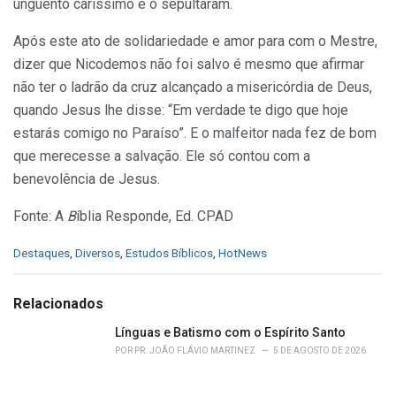
ungüento caríssimo e o sepultaram.
Após este ato de solidariedade e amor para com o Mestre,
dizer que Nicodemos não foi salvo é mesmo que afirmar
não ter o ladrão da cruz alcançado a misericórdia de Deus,
quando Jesus lhe disse: “Em verda­de te digo que hoje
estarás comigo no Pa­raíso”. E o malfeitor nada fez de bom
que merecesse a salvação. Ele só contou com a
benevolência de Jesus.
Fonte: A
B
íblia Responde, Ed. CPAD
C
Destaques
,
Diversos
,
Estudos Bíblicos
,
HotNews
a
t
e
Relacionados
g
o
Línguas e Batismo com o Espírito Santo
r
POR
PR. JOÃO FLÁVIO MARTINEZ
5 DE AGOSTO DE 2026
i
e
s