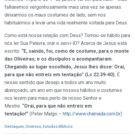
falharemos vergonhosamente mais uma vez se apenas
deixarmos os maus costumes de lado, sem nos
habituarmos a levar uma vida realmente voltada para Deus.
Como está nossa relação com Deus? Tornou-se hábito para
nós ler Sua Palavra, orar e servi-lO? Acerca de Jesus está
escrito:
“E, saindo, foi, como de costume, para o monte
das Oliveiras; e os discípulos o acompanharam.
Chegando ao lugar escolhido, Jesus lhes disse: Orai,
para que não entreis em tentação” (Lc 22.39-40).
É
nesse sentido que desejo a todos um ano muito
abençoado, um ano em que nossos hábitos e costumes
nos levem para mais perto de nosso Senhor e
Mestre.
“Orai, para que não entreis em
tentação!”
(Peter Malgo –
http://www.chamada.com.br
)
C
Destaques
,
Diversos
,
Estudos Bíblicos
a