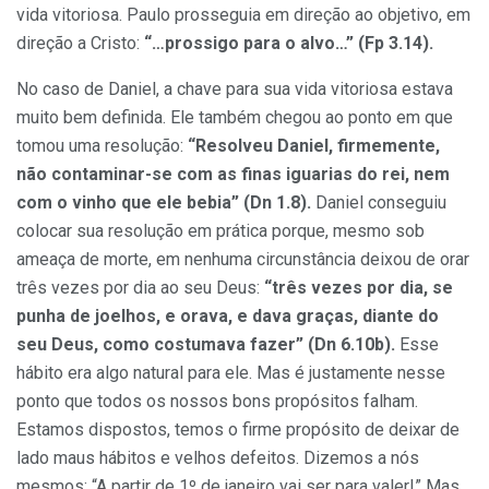
vida vitoriosa. Paulo prosseguia em direção ao objetivo, em
direção a Cristo:
“…prossigo para o alvo…” (Fp 3.14).
No caso de Daniel, a chave para sua vida vitoriosa estava
muito bem definida. Ele também chegou ao ponto em que
tomou uma resolução:
“Resolveu Daniel, firmemente,
não contaminar-se com as finas iguarias do rei, nem
com o vinho que ele bebia” (Dn 1.8).
Daniel conseguiu
colocar sua resolução em prática porque, mesmo sob
ameaça de morte, em nenhuma circunstância deixou de orar
três vezes por dia ao seu Deus:
“três vezes por dia, se
punha de joelhos, e orava, e dava graças, diante do
seu Deus, como costumava fazer” (Dn 6.10b).
Esse
hábito era algo natural para ele. Mas é justamente nesse
ponto que todos os nossos bons propósitos falham.
Estamos dispostos, temos o firme propósito de deixar de
lado maus hábitos e velhos defeitos. Dizemos a nós
mesmos: “A partir de 1º de janeiro vai ser para valer!” Mas