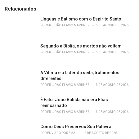
t
e
Relacionados
g
o
Línguas e Batismo com o Espírito Santo
r
POR
PR. JOÃO FLÁVIO MARTINEZ
5 DE AGOSTO DE 2026
i
e
s
Segundo a Bíblia, os mortos não voltam
:
POR
PR. JOÃO FLÁVIO MARTINEZ
5 DE AGOSTO DE 2026
A Vítima e o Líder da seita, tratamentos
diferentes!
POR
PR. JOÃO FLÁVIO MARTINEZ
3 DE AGOSTO DE 2026
É Fato: João Batista não era Elias
reencarnado
POR
PR. JOÃO FLÁVIO MARTINEZ
3 DE AGOSTO DE 2026
Como Deus Preservou Sua Palavra
POR
ENVIADO POR EMAIL
2 DE AGOSTO DE 2026