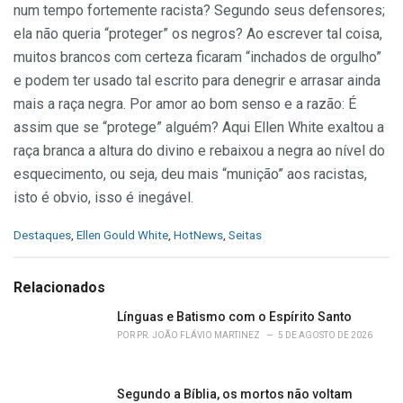
num tempo fortemente racista? Segundo seus defensores;
ela não queria “proteger” os negros? Ao escrever tal coisa,
muitos brancos com certeza ficaram “inchados de orgulho”
e podem ter usado tal escrito para denegrir e arrasar ainda
mais a raça negra. Por amor ao bom senso e a razão: É
assim que se “protege” alguém? Aqui Ellen White exaltou a
raça branca a altura do divino e rebaixou a negra ao nível do
esquecimento, ou seja, deu mais “munição” aos racistas,
isto é obvio, isso é inegável.
C
Destaques
,
Ellen Gould White
,
HotNews
,
Seitas
a
t
e
Relacionados
g
o
Línguas e Batismo com o Espírito Santo
r
POR
PR. JOÃO FLÁVIO MARTINEZ
5 DE AGOSTO DE 2026
i
e
s
Segundo a Bíblia, os mortos não voltam
: