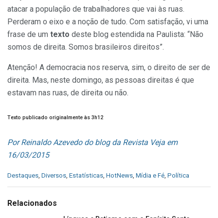
atacar a população de trabalhadores que vai às ruas.
Perderam o eixo e a noção de tudo. Com satisfação, vi uma
frase de um
texto
deste blog estendida na Paulista: “Não
somos de direita. Somos brasileiros direitos”.
Atenção! A democracia nos reserva, sim, o direito de ser de
direita. Mas, neste domingo, as pessoas direitas é que
estavam nas ruas, de direita ou não.
Texto publicado originalmente às 3h12
Por Reinaldo Azevedo do blog da Revista Veja em
16/03/2015
C
Destaques
,
Diversos
,
Estatísticas
,
HotNews
,
Mídia e Fé
,
Política
a
t
e
Relacionados
g