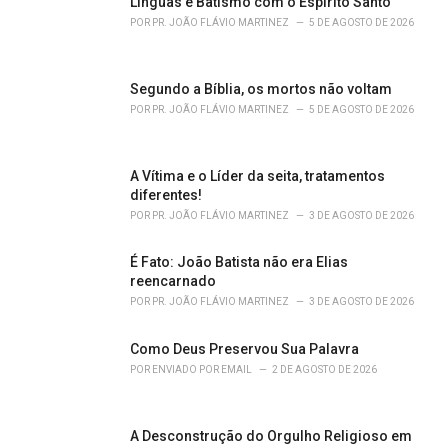
o
Línguas e Batismo com o Espírito Santo
r
POR
PR. JOÃO FLÁVIO MARTINEZ
5 DE AGOSTO DE 2026
i
e
s
Segundo a Bíblia, os mortos não voltam
:
POR
PR. JOÃO FLÁVIO MARTINEZ
5 DE AGOSTO DE 2026
A Vítima e o Líder da seita, tratamentos
diferentes!
POR
PR. JOÃO FLÁVIO MARTINEZ
3 DE AGOSTO DE 2026
É Fato: João Batista não era Elias
reencarnado
POR
PR. JOÃO FLÁVIO MARTINEZ
3 DE AGOSTO DE 2026
Como Deus Preservou Sua Palavra
POR
ENVIADO POR EMAIL
2 DE AGOSTO DE 2026
A Desconstrução do Orgulho Religioso em