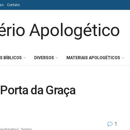
so
Contato
S BÍBLICOS
DIVERSOS
MATERIAIS APOLOGÉTICOS
 Porta da Graça
1
vestigativo
,
Seitas