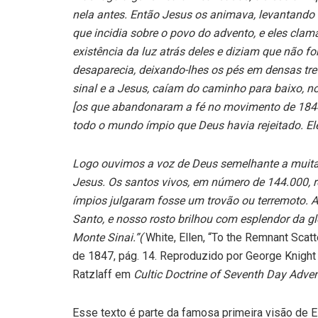
nela antes. Então Jesus os animava, levantando S
que incidia sobre o povo do advento, e eles cla
existência da luz atrás deles e diziam que não fo
desaparecia, deixando-lhes os pés em densas tre
sinal e a Jesus, caíam do caminho para baixo, no
[os que abandonaram a fé no movimento de 1844
todo o mundo ímpio que Deus havia rejeitado. El
Logo ouvimos a voz de Deus semelhante a muitas
Jesus. Os santos vivos, em número de 144.000, 
ímpios julgaram fosse um trovão ou terremoto. Ao
Santo, e nosso rosto brilhou com esplendor da 
Monte Sinai.”(
White, Ellen, “To the Remnant Scat
de 1847, pág. 14. Reproduzido por George Knigh
Ratzlaff em
Cultic Doctrine of Seventh Day Adven
Esse texto é parte da famosa primeira visão de E