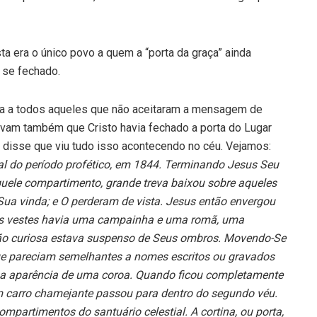
ta era o único povo a quem a “porta da graça” ainda
a se fechado.
ça a todos aqueles que não aceitaram a mensagem de
avam também que Cristo havia fechado a porta do Lugar
te disse que viu tudo isso acontecendo no céu. Vejamos:
al do período profético, em 1844. Terminando Jesus Seu
aquele compartimento, grande treva baixou sobre aqueles
ua vinda; e O perderam de vista. Jesus então envergou
uas vestes havia uma campainha e uma romã, uma
ão curiosa estava suspenso de Seus ombros. Movendo-Se
ue pareciam semelhantes a nomes escritos ou gravados
ha a aparência de uma coroa. Quando ficou completamente
m carro chamejante passou para dentro do segundo véu.
partimentos do santuário celestial. A cortina, ou porta,