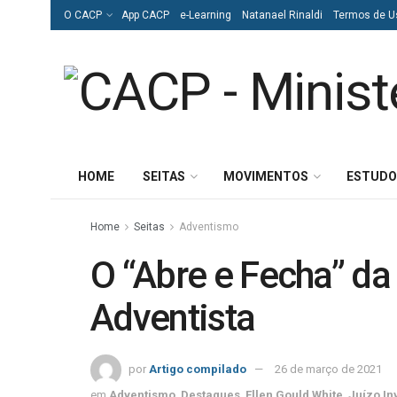
O CACP
App CACP
e-Learning
Natanael Rinaldi
Termos de U
HOME
SEITAS
MOVIMENTOS
ESTUDO
Home
Seitas
Adventismo
O “Abre e Fecha” da
Adventista
por
Artigo compilado
26 de março de 2021
em
Adventismo
,
Destaques
,
Ellen Gould White
,
Juízo In