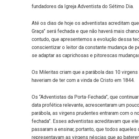
fundadores da Igreja Adventista do Sétimo Dia.
Até os dias de hoje os adventistas acreditam qu
Graça” será fechada e que não haverá mais chance
contudo, que apresentemos a evolução dessa teo
conscientizar o leitor da constante mudança de 
se adaptar as caprichosas e pitorescas mudanças 
Os Mileritas criam que a parábola das 10 virgens
haveriam de ter com a vinda de Cristo em 1844.
Os “Adventistas da Porta-Fechada”, que continua
data profética relevante, acrescentaram um pouc
parábola, as virgens prudentes entraram com o no
fechada”. Esses adventistas acreditavam que ele
passaram a ensinar, portanto, que todos aqueles
representavam as virgens néscias que ao baterem