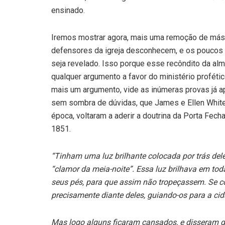
ensinado.
Iremos mostrar agora, mais uma remoção de másca
defensores da igreja desconhecem, e os poucos 
seja revelado. Isso porque esse recôndito da alma
qualquer argumento a favor do ministério profét
mais um argumento, vide as inúmeras provas já 
sem sombra de dúvidas, que James e Ellen White,
época, voltaram a aderir a doutrina da Porta Fec
1851.
“Tinham uma luz brilhante colocada por trás de
“clamor da meia-noite”. Essa luz brilhava em tod
seus pés, para que assim não tropeçassem. Se
precisamente diante deles, guiando-os para a ci
Mas logo alguns ficaram cansados, e disseram q