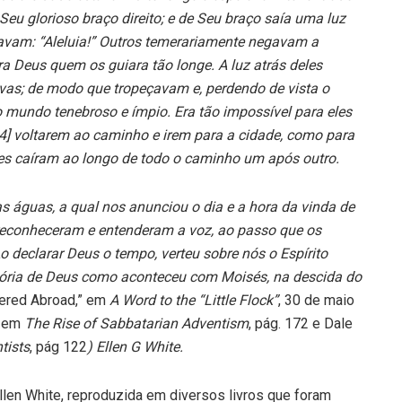
eu glorioso braço direito; e de Seu braço saía uma luz
mavam: “Aleluia!” Outros temerariamente negavam a
ra Deus quem os guiara tão longe. A luz atrás deles
vas; de modo que tropeçavam e, perdendo de vista o
 mundo tenebroso e ímpio. Era tão impossível para eles
] voltarem ao caminho e irem para a cidade, como para
es caíram ao longo de todo o caminho um após outro.
 águas, a qual nos anunciou o dia e a hora da vinda de
reconheceram e entenderam a voz, ao passo que os
 declarar Deus o tempo, verteu sobre nós o Espírito
glória de Deus como aconteceu com Moisés, na descida do
tered Abroad,” em
A Word to the “Little Flock”
, 30 de maio
t em
The Rise of Sabbatarian Adventism
, pág. 172 e Dale
tists
, pág 122
) Ellen G White.
llen White, reproduzida em diversos livros que foram