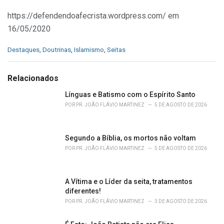
https://defendendoafecrista.wordpress.com/ em
16/05/2020
C
Destaques
,
Doutrinas
,
Islamismo
,
Seitas
a
t
e
Relacionados
g
o
Línguas e Batismo com o Espírito Santo
r
POR
PR. JOÃO FLÁVIO MARTINEZ
5 DE AGOSTO DE 2026
i
e
s
Segundo a Bíblia, os mortos não voltam
:
POR
PR. JOÃO FLÁVIO MARTINEZ
5 DE AGOSTO DE 2026
A Vítima e o Líder da seita, tratamentos
diferentes!
POR
PR. JOÃO FLÁVIO MARTINEZ
3 DE AGOSTO DE 2026