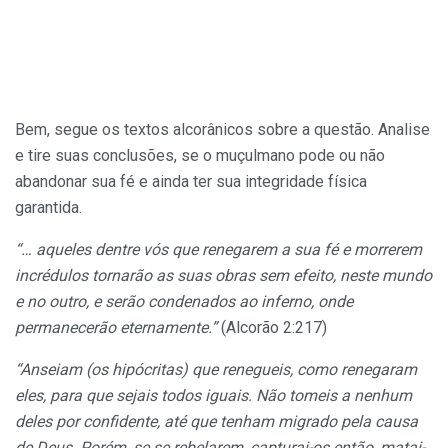
Bem, segue os textos alcorânicos sobre a questão. Analise
e tire suas conclusões, se o muçulmano pode ou não
abandonar sua fé e ainda ter sua integridade física
garantida.
“… aqueles dentre vós que renegarem a sua fé e morrerem
incrédulos tornarão as suas obras sem efeito, neste mundo
e no outro, e serão condenados ao inferno, onde
permanecerão eternamente.”
(Alcorão 2:217)
“Anseiam (os hipócritas) que renegueis, como renegaram
eles, para que sejais todos iguais. Não tomeis a nenhum
deles por confidente, até que tenham migrado pela causa
de Deus. Porém, se se rebelarem, capturai-os então, matai-