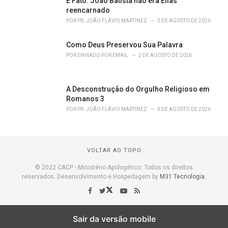
É Fato: João Batista não era Elias
reencarnado
POR
PR. JOÃO FLÁVIO MARTINEZ
3 DE AGOSTO DE 2026
Como Deus Preservou Sua Palavra
POR
ENVIADO POR EMAIL
2 DE AGOSTO DE 2026
A Desconstrução do Orgulho Religioso em
Romanos 3
POR
PR. JOÃO FLÁVIO MARTINEZ
4 DE AGOSTO DE 2026
VOLTAR AO TOPO
© 2022 CACP - Ministério Apologético. Todos os direitos
reservados. Desenvolvimento e Hospedagem by
M31 Tecnologia
.
Sair da versão mobile