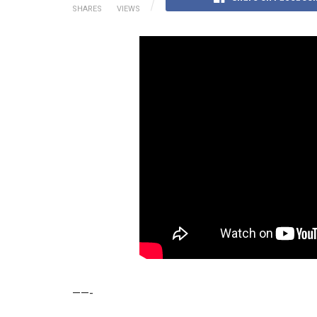
SHARES
VIEWS
——-