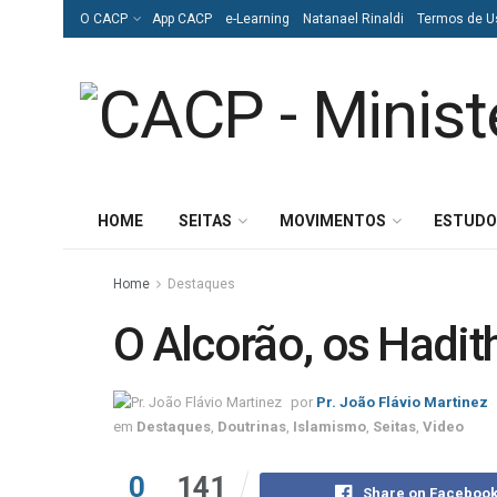
O CACP
App CACP
e-Learning
Natanael Rinaldi
Termos de U
HOME
SEITAS
MOVIMENTOS
ESTUDO
Home
Destaques
O Alcorão, os Hadit
por
Pr. João Flávio Martinez
em
Destaques
,
Doutrinas
,
Islamismo
,
Seitas
,
Video
0
141
Share on Faceboo