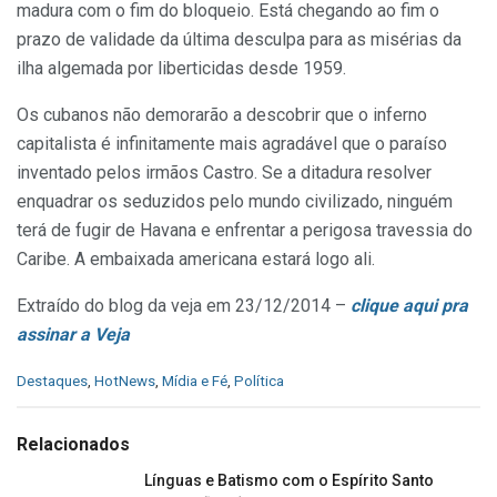
madura com o fim do bloqueio. Está chegando ao fim o
prazo de validade da última desculpa para as misérias da
ilha algemada por liberticidas desde 1959.
Os cubanos não demorarão a descobrir que o inferno
capitalista é infinitamente mais agradável que o paraíso
inventado pelos irmãos Castro. Se a ditadura resolver
enquadrar os seduzidos pelo mundo civilizado, ninguém
terá de fugir de Havana e enfrentar a perigosa travessia do
Caribe. A embaixada americana estará logo ali.
Extraído do blog da veja em 23/12/2014 –
clique aqui pra
assinar a Veja
C
Destaques
,
HotNews
,
Mídia e Fé
,
Política
a
t
e
Relacionados
g
o
Línguas e Batismo com o Espírito Santo