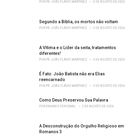
r
POR
PR. JOÃO FLÁVIO MARTINEZ
5 DE AGOSTO DE 2026
i
e
s
Segundo a Bíblia, os mortos não voltam
:
POR
PR. JOÃO FLÁVIO MARTINEZ
5 DE AGOSTO DE 2026
A Vítima e o Líder da seita, tratamentos
diferentes!
POR
PR. JOÃO FLÁVIO MARTINEZ
3 DE AGOSTO DE 2026
É Fato: João Batista não era Elias
reencarnado
POR
PR. JOÃO FLÁVIO MARTINEZ
3 DE AGOSTO DE 2026
Como Deus Preservou Sua Palavra
POR
ENVIADO POR EMAIL
2 DE AGOSTO DE 2026
A Desconstrução do Orgulho Religioso em
Romanos 3