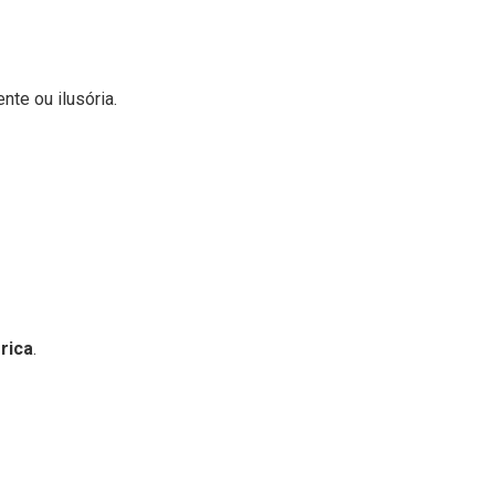
te ou ilusória.
rica
.