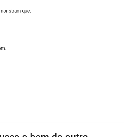
emonstram que:
em.