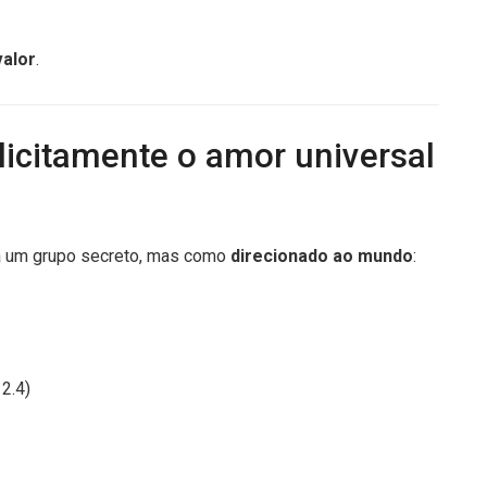
valor
.
plicitamente o amor universal
 a um grupo secreto, mas como
direcionado ao mundo
:
2.4)