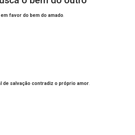
busca o bem do outro
r em favor do bem do amado
.
l de salvação contradiz o próprio amor
.