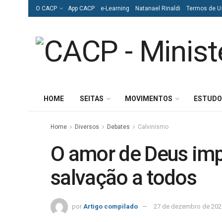
O CACP
App CACP
e-Learning
Natanael Rinaldi
Termos de U
HOME
SEITAS
MOVIMENTOS
ESTUDO
Home
Diversos
Debates
Calvinismo
O amor de Deus imp
salvação a todos
por
Artigo compilado
27 de dezembro de 202