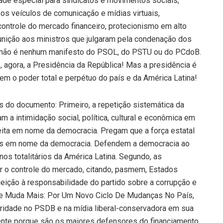
dade especial para sindicatos e movimentos sociais,
os veículos de comunicação e mídias virtuais,
controle do mercado financeiro, protecionismo em alto
unição aos ministros que julgaram pela condenação dos
o não é nenhum manifesto do PSOL, do PSTU ou do PCdoB.
 agora, a Presidência da República! Mas a presidência é
m o poder total e perpétuo do país e da América Latina!
 do documento: Primeiro, a repetição sistemática da
 a intimidação social, política, cultural e econômica em
eita em nome da democracia. Pregam que a força estatal
ões em nome da democracia. Defendem a democracia ao
 totalitários da América Latina. Segundo, as
car o controle do mercado, citando, pasmem, Estados
ejeição à responsabilidade do partido sobre a corrupção e
ese Muda Mais: Por Um Novo Ciclo De Mudanças No País,
toridade no PSDB e na mídia liberal-conservadora em sua
mente porque são os maiores defensores do financiamento