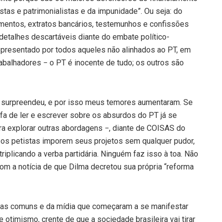
tas e patrimonialistas e da impunidade”. Ou seja: do
umentos, extratos bancários, testemunhos e confissões
etalhes descartáveis diante do embate político-
epresentado por todos aqueles não alinhados ao PT, em
abalhadores − o PT é inocente de tudo; os outros são
 surpreendeu, e por isso meus temores aumentaram. Se
a de ler e escrever sobre os absurdos do PT já se
ra explorar outras abordagens −, diante de COISAS do
a os petistas imporem seus projetos sem qualquer pudor,
iplicando a verba partidária. Ninguém faz isso à toa. Não
m a notícia de que Dilma decretou sua própria “reforma
oas comuns e da mídia que começaram a se manifestar
otimismo, crente de que a sociedade brasileira vai tirar