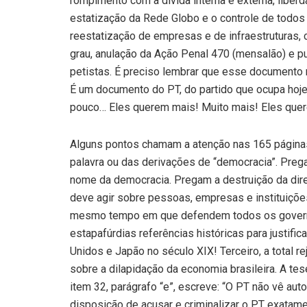
rompimento com a dívida interna e externa, liber
estatização da Rede Globo e o controle de todos 
reestatização de empresas e de infraestruturas, 
grau, anulação da Ação Penal 470 (mensalão) e p
petistas. É preciso lembrar que esse document
É um documento do PT, do partido que ocupa hoje,
pouco… Eles querem mais! Muito mais! Eles quere
Alguns pontos chamam a atenção nas 165 páginas
palavra ou das derivações de “democracia”. Pregam
nome da democracia. Pregam a destruição da dir
deve agir sobre pessoas, empresas e instituiç
mesmo tempo em que defendem todos os governos
estapafúrdias referências históricas para justifi
Unidos e Japão no século XIX! Terceiro, a total r
sobre a dilapidação da economia brasileira. A t
item 32, parágrafo “e”, escreve: “O PT não vê au
disposição de acusar e criminalizar o PT exata