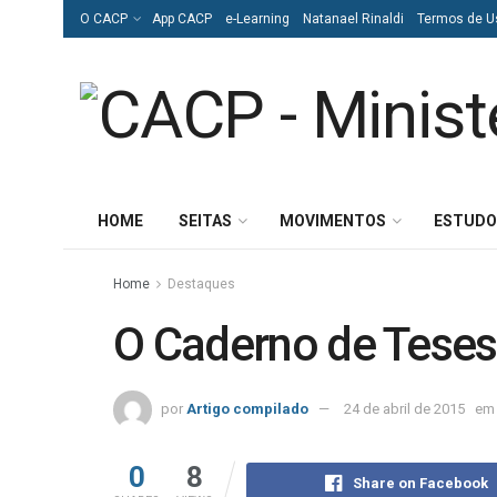
O CACP
App CACP
e-Learning
Natanael Rinaldi
Termos de U
HOME
SEITAS
MOVIMENTOS
ESTUDO
Home
Destaques
O Caderno de Teses
por
Artigo compilado
24 de abril de 2015
em
0
8
Share on Facebook