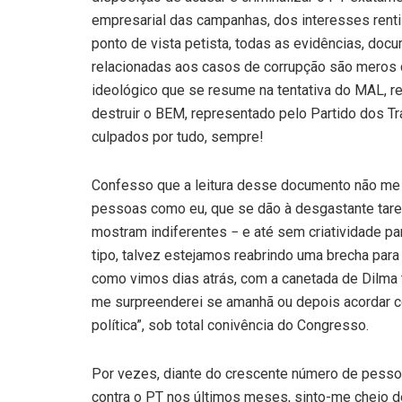
empresarial das campanhas, dos interesses rentis
ponto de vista petista, todas as evidências, doc
relacionadas aos casos de corrupção são meros d
ideológico que se resume na tentativa do MAL, r
destruir o BEM, representado pelo Partido dos Tr
culpados por tudo, sempre!
Confesso que a leitura desse documento não me
pessoas como eu, que se dão à desgastante taref
mostram indiferentes − e até sem criatividade pa
tipo, talvez estejamos reabrindo uma brecha par
como vimos dias atrás, com a canetada de Dilma tr
me surpreenderei se amanhã ou depois acordar co
política”, sob total conivência do Congresso.
Por vezes, diante do crescente número de pess
contra o PT nos últimos meses, sinto-me cheio de 