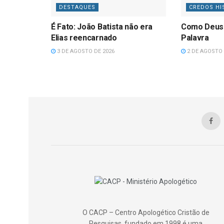
DESTAQUES
CREDOS HI
É Fato: João Batista não era
Como Deus
Elias reencarnado
Palavra
3 DE AGOSTO DE 2026
2 DE AGOSTO 
O CACP – Centro Apologético Cristão de
Pesquisas, fundado em 1998 é uma