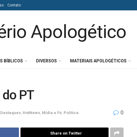
so
Contato
S BÍBLICOS
DIVERSOS
MATERIAIS APOLOGÉTICOS
 do PT
0
Destaques
,
HotNews
,
Mídia e Fé
,
Política
Share on Twitter