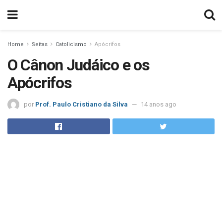
Home
Seitas
Catolicismo
Apócrifos
O Cânon Judáico e os
Apócrifos
por
Prof. Paulo Cristiano da Silva
14 anos ago