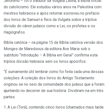
Jerônimo – foi o tradutor da Vulgata Latina, a Bíblia oficial
do catolicismo. Ele estudou vários anos na Palestina com
mestres hebraicos e após retornar escreveu no prefácio
dos livros de Samuel e Reis da Vulgata sobre a tríplice
divisão do cânon judaico como a Lei, os profetas e os
Hagiógrafos.
Bíblia católica – na página 15 da Bíblia católica versão dos
Monges de Maredsous da editora Ave Maria sob o
subtítulo “Introdução – A Bíblia em Geral” confirma esta
tríplice divisão hebraica sem os livros apócrifos:
“É sumamente útil lembrar como foi feita cada uma dessas
coleções. A coleção dos livros do Antigo Testamento
originou-se no seio da comunidade dos judeus que a foram
ajuntando no decorrer de sua história. Dividiram-na em três
partes:
1. A Lei (Torá), contendo cinco livros (chamados mais tarde