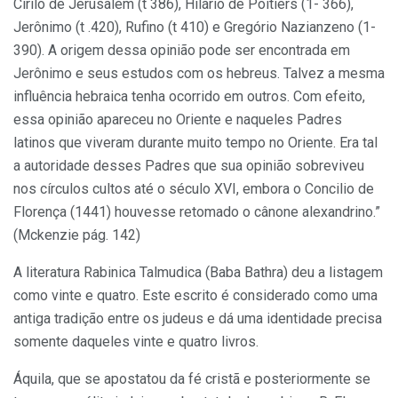
Cirilo de Jerusalém (t 386), Hilário de Poitiers (1- 366),
Jerônimo (t .420), Rufino (t 410) e Gregório Nazianzeno (1-
390). A origem dessa opinião pode ser encontrada em
Jerônimo e seus estudos com os hebreus. Talvez a mesma
influência hebraica tenha ocorrido em outros. Com efeito,
essa opinião apareceu no Oriente e naqueles Padres
latinos que viveram durante muito tempo no Oriente. Era tal
a autoridade desses Padres que sua opinião sobreviveu
nos círculos cultos até o século XVI, embora o Concilio de
Florença (1441) houvesse retomado o cânone alexandrino.”
(Mckenzie pág. 142)
A literatura Rabinica Talmudica (Baba Bathra) deu a listagem
como vinte e quatro. Este escrito é considerado como uma
antiga tradição entre os judeus e dá uma identidade precisa
somente daqueles vinte e quatro livros.
Áquila, que se apostatou da fé cristã e posteriormente se