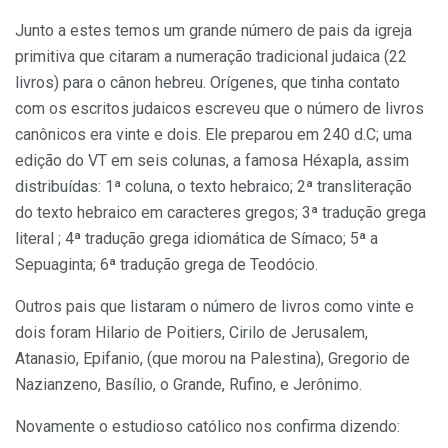
Junto a estes temos um grande número de pais da igreja
primitiva que citaram a numeração tradicional judaica (22
livros) para o cânon hebreu. Orígenes, que tinha contato
com os escritos judaicos escreveu que o número de livros
canônicos era vinte e dois. Ele preparou em 240 d.C; uma
edição do VT em seis colunas, a famosa Héxapla, assim
distribuídas: 1ª coluna, o texto hebraico; 2ª transliteração
do texto hebraico em caracteres gregos; 3ª tradução grega
literal ; 4ª tradução grega idiomática de Símaco; 5ª a
Sepuaginta; 6ª tradução grega de Teodócio.
Outros pais que listaram o número de livros como vinte e
dois foram Hilario de Poitiers, Cirilo de Jerusalem,
Atanasio, Epifanio, (que morou na Palestina), Gregorio de
Nazianzeno, Basílio, o Grande, Rufino, e Jerônimo.
Novamente o estudioso católico nos confirma dizendo: