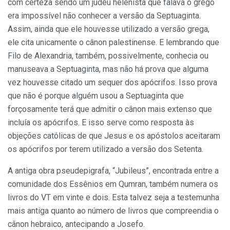
com certeza sendo um judeu helenista que falava o grego
era impossível não conhecer a versão da Septuaginta.
Assim, ainda que ele houvesse utilizado a versão grega,
ele cita unicamente o cânon palestinense. E lembrando que
Filo de Alexandria, também, possivelmente, conhecia ou
manuseava a Septuaginta, mas não há prova que alguma
vez houvesse citado um sequer dos apócrifos. Isso prova
que não é porque alguém usou a Septuaginta que
forçosamente terá que admitir o cânon mais extenso que
incluía os apócrifos. E isso serve como resposta às
objeções católicas de que Jesus e os apóstolos aceitaram
os apócrifos por terem utilizado a versão dos Setenta.
A antiga obra pseudepigrafa, “Jubileus”, encontrada entre a
comunidade dos Essênios em Qumran, também numera os
livros do VT em vinte e dois. Esta talvez seja a testemunha
mais antiga quanto ao número de livros que compreendia o
cânon hebraico, antecipando a Josefo.