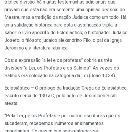
tríplice divisão, há muitas testemunhas adicionais que
provam que esta não era somente uma opinião pessoal do
Mestre, mas a tradição da nação Judaica como um todo. Há
uma validação histórica para esta classificação tripla, a
saber: o livro apócrifo de Eclesiástico; o historiador Judaico
Josefo; o filósofo judaico alexandrino Filo; o pai da Igreja
Jerônimo e a literatura rabínica.
Obs: a expressão “a lei e os profetas” cobria as três
divisões “a Lei, os Profetas e os Salmos”. As vezes os
Salmos era colocado na categoria da Lei (João 10.34).
Eclesiástico – O prólogo da tradução Grega de Eclesiástico,
escrito cerca de 130 a.C, pelo neto de Jesus ben Sirah,
atesta:
“Pela Lei, pelos Profetas e por outros escritores que os
sucederam, recebemos inúmeros ensinamentos
importantes…Foi assim que após entregar-se