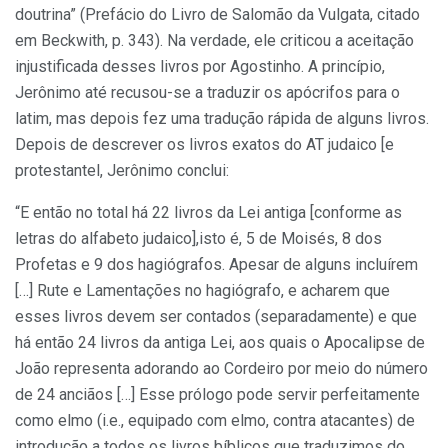
doutrina” (Prefácio do Livro de Salomão da Vulgata, citado
em Beckwith, p. 343). Na verdade, ele criticou a aceitação
injustificada desses livros por Agostinho. A princípio,
Jerônimo até recusou-se a traduzir os apócrifos para o
latim, mas depois fez uma tradução rápida de alguns livros.
Depois de descrever os livros exatos do AT judaico [e
protestantel, Jerônimo conclui:
“E então no total há 22 livros da Lei antiga [conforme as
letras do alfabeto judaico],isto é, 5 de Moisés, 8 dos
Profetas e 9 dos hagiógrafos. Apesar de alguns incluírem
[…] Rute e Lamentações no hagiógrafo, e acharem que
esses livros devem ser contados (separadamente) e que
há então 24 livros da antiga Lei, aos quais o Apocalipse de
João representa adorando ao Cordeiro por meio do número
de 24 anciãos […] Esse prólogo pode servir perfeitamente
como elmo (i.e., equipado com elmo, contra atacantes) de
introdução a todos os livros bíblicos que traduzimos do