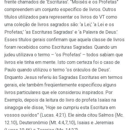
frente chamados de ‘Escrituras’. “Moisés e os Profetas”
compreendem um conjunto específico de livros. Outros
títulos utilizados para representar os livros do VT como
uma coleção de livros sagrados são: ‘a Lei,’ ‘a Lei e os
Profetas,’ ‘as Escrituras Sagradas’ e ‘a Palavra de Deus.’
Esses títulos gerais confirmam que aquela classe de livros
foram recebidos como Escrituras Sagradas. Quando um
judeu utilizava o termo – ‘os Profetas’ – todos sabiam que
livros ele tinha em mente. Isto com certeza foi o caso de
Paulo quando utilizou o termo ‘os oráculos de Deus’.
Enquanto Jesus referiu às Sagradas Escrituras em termos
gerais, ele também freqüentemente especificou alguns
livros particulares que ele considerou inspirados. Por
Exemplo, depois da leitura do livro do profeta Isaías na
sinagoga ele disse, ‘Hoje se cumpriu esta Escritura em
vossos ouvidos” (Lucas. 4:21). Ele ainda citou Salmos (Mc.
12.10), Deuteronômio (Mt. 4:4,7,10), Isaias e Jeremias