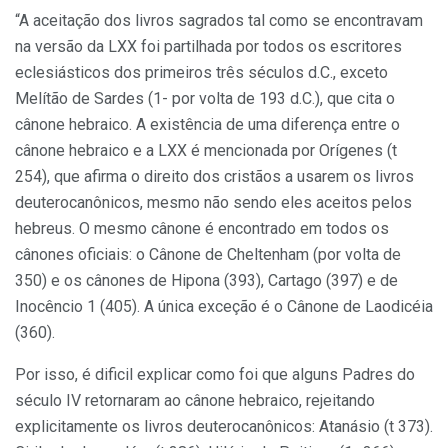
“A aceitação dos livros sagrados tal como se encontravam
na versão da LXX foi partilhada por todos os escritores
eclesiásticos dos primeiros três séculos d.C., exceto
Melítão de Sardes (1- por volta de 193 d.C.), que cita o
cânone hebraico. A existência de uma diferença entre o
cânone hebraico e a LXX é mencionada por Orígenes (t
254), que afirma o direito dos cristãos a usarem os livros
deuterocanônicos, mesmo não sendo eles aceitos pelos
hebreus. O mesmo cânone é encontrado em todos os
cânones oficiais: o Cânone de Cheltenham (por volta de
350) e os cânones de Hipona (393), Cartago (397) e de
Inocêncio 1 (405). A única exceção é o Cânone de Laodicéia
(360).
Por isso, é dificil explicar como foi que alguns Padres do
século IV retornaram ao cânone hebraico, rejeitando
explicitamente os livros deuterocanônicos: Atanásio (t 373).