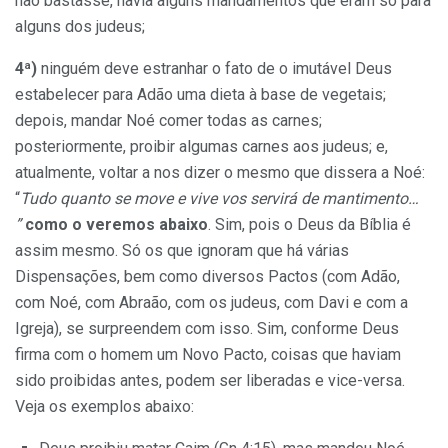
não bastasse, havia alguns mandamentos que eram só para
alguns dos judeus;
4ª)
ninguém deve estranhar o fato de o imutável Deus
estabelecer para Adão uma dieta à base de vegetais;
depois, mandar Noé comer todas as carnes;
posteriormente, proibir algumas carnes aos judeus; e,
atualmente, voltar a nos dizer o mesmo que dissera a Noé:
“
Tudo quanto se move e vive vos servirá de mantimento…
”
como o veremos abaixo
. Sim, pois o Deus da Bíblia é
assim mesmo. Só os que ignoram que há várias
Dispensações, bem como diversos Pactos (com Adão,
com Noé, com Abraão, com os judeus, com Davi e com a
Igreja), se surpreendem com isso. Sim, conforme Deus
firma com o homem um Novo Pacto, coisas que haviam
sido proibidas antes, podem ser liberadas e vice-versa.
Veja os exemplos abaixo: