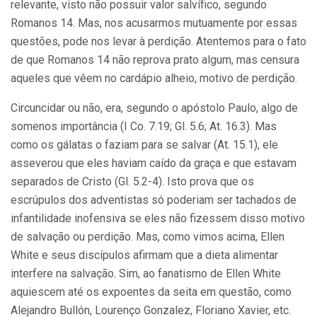
relevante, visto não possuir valor salvífico, segundo
Romanos 14. Mas, nos acusarmos mutuamente por essas
questões, pode nos levar à perdição. Atentemos para o fato
de que Romanos 14 não reprova prato algum, mas censura
aqueles que vêem no cardápio alheio, motivo de perdição.
Circuncidar ou não, era, segundo o apóstolo Paulo, algo de
somenos importância (I Co. 7.19; Gl. 5.6; At. 16.3). Mas
como os gálatas o faziam para se salvar (At. 15.1), ele
asseverou que eles haviam caído da graça e que estavam
separados de Cristo (Gl. 5.2-4). Isto prova que os
escrúpulos dos adventistas só poderiam ser tachados de
infantilidade inofensiva se eles não fizessem disso motivo
de salvação ou perdição. Mas, como vimos acima, Ellen
White e seus discípulos afirmam que a dieta alimentar
interfere na salvação. Sim, ao fanatismo de Ellen White
aquiescem até os expoentes da seita em questão, como
Alejandro Bullón, Lourenço Gonzalez, Floriano Xavier, etc.