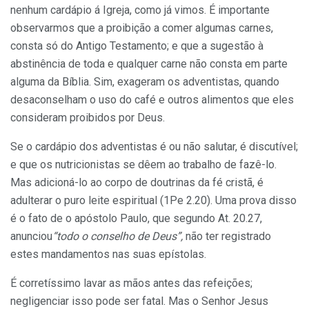
nenhum cardápio á Igreja, como já vimos. É importante
observarmos que a proibição a comer algumas carnes,
consta só do Antigo Testamento; e que a sugestão à
abstinência de toda e qualquer carne não consta em parte
alguma da Bíblia. Sim, exageram os adventistas, quando
desaconselham o uso do café e outros alimentos que eles
consideram proibidos por Deus.
Se o cardápio dos adventistas é ou não salutar, é discutível;
e que os nutricionistas se dêem ao trabalho de fazê-lo.
Mas adicioná-lo ao corpo de doutrinas da fé cristã, é
adulterar o puro leite espiritual (1Pe 2.20). Uma prova disso
é o fato de o apóstolo Paulo, que segundo At. 20.27,
anunciou
“todo o conselho de Deus”,
não ter registrado
estes mandamentos nas suas epístolas.
É corretíssimo lavar as mãos antes das refeições;
negligenciar isso pode ser fatal. Mas o Senhor Jesus