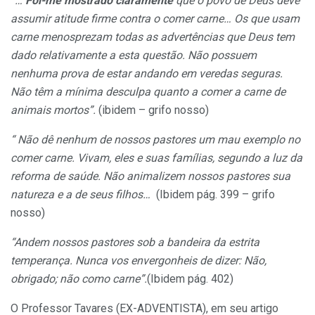
“…
Foi-me mostrado claramente
que o povo de Deus deve
assumir atitude firme contra o comer carne… Os que usam
carne menosprezam todas as advertências que Deus tem
dado relativamente a esta questão. Não possuem
nenhuma prova de estar andando em veredas seguras.
Não têm a mínima desculpa quanto a comer a carne de
animais mortos”.
(ibidem – grifo nosso)
“ Não dê nenhum de nossos pastores um mau exemplo no
comer carne. Vivam, eles e suas famílias, segundo a luz da
reforma de saúde. Não animalizem nossos pastores sua
natureza e a de seus filhos…
(Ibidem pág. 399 – grifo
nosso)
“Andem nossos pastores sob a bandeira da estrita
temperança. Nunca vos envergonheis de dizer: Não,
obrigado; não como carne”.
(Ibidem pág. 402)
O Professor Tavares (EX-ADVENTISTA), em seu artigo