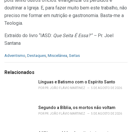
pois tenho outros ofícios: evangelizar os perdidos e
doutrinar a Igreja. E, para fazer muito bem este trabalho, não
preciso me formar em nutrição e gastronomia. Basta-me a
Teologia.
Extraído do livro “IASD:
Que Seita É Essa?” –
Pr. Joel
Santana
C
Adventismo
,
Destaques
,
Miscelânea
,
Seitas
a
t
e
Relacionados
g
o
Línguas e Batismo com o Espírito Santo
r
POR
PR. JOÃO FLÁVIO MARTINEZ
5 DE AGOSTO DE 2026
i
e
s
Segundo a Bíblia, os mortos não voltam
:
POR
PR. JOÃO FLÁVIO MARTINEZ
5 DE AGOSTO DE 2026