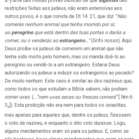
3ª)
uma das muitas provas bíblicas de que
algumas
das
restrições feitas aos judeus, não eram extensivas aos
outros povos, é o que consta de Dt 14. 21, que diz: “
Não
comerás nenhum animal que tenha morrido por si;
ao
peregrino
que está dentro das tuas portas o darás a
comer
,
ou o venderás ao
estrangeiro
…”
(Grifo nosso). Aqui
Deus proíbe os judeus de comerem um animal que não
tenha sido morto pelo homem, mas os manda doá-lo ao
peregrino ou vendê-lo a um estrangeiro. Estaria Deus
autorizando os judeus a induzir os estrangeiros ao pecado?
De modo nenhum. Este caso é similar ao dos nazireus que,
como todos os que estudam a Bíblia sabem, não podiam
comer uvas: (
…”nem uvas secas ou frescas comerá”
[ Nm 6:
3
]). Esta proibição não era nem para todos os israelitas,
b
mas apenas para aqueles que, dentre os judeus, fizessem
o voto de nazireu, e enquanto o dito voto durasse. Logo,
alguns mandamentos eram só para os judeus. E, como se