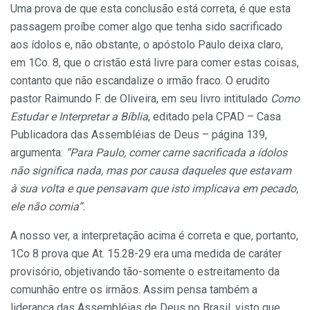
Uma prova de que esta conclusão está correta, é que esta
passagem proíbe comer algo que tenha sido sacrificado
aos ídolos e, não obstante, o apóstolo Paulo deixa claro,
em 1Co. 8, que o cristão está livre para comer estas coisas,
contanto que não escandalize o irmão fraco. O erudito
pastor Raimundo F. de Oliveira, em seu livro intitulado
Como
Estudar e Interpretar a Bíblia
, editado pela CPAD – Casa
Publicadora das Assembléias de Deus – página 139,
argumenta:
“Para Paulo, comer carne sacrificada a ídolos
não significa nada, mas por causa daqueles que estavam
à sua volta e que pensavam que isto implicava em pecado,
ele não comia”.
A nosso ver, a interpretação acima é correta e que, portanto,
1Co 8 prova que At. 15.28-29 era uma medida de caráter
provisório, objetivando tão-somente o estreitamento da
comunhão entre os irmãos. Assim pensa também a
liderança das Assembléias de Deus no Brasil, visto que