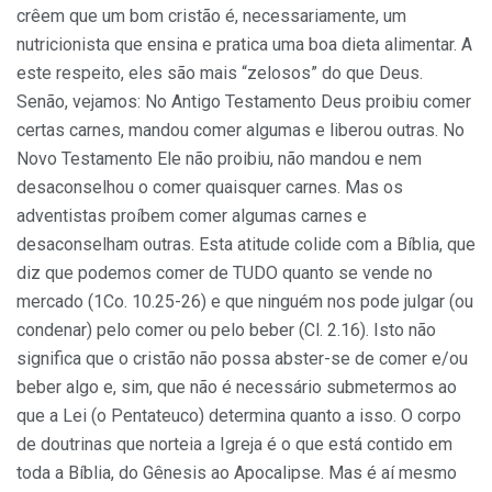
crêem que um bom cristão é, necessariamente, um
nutricionista que ensina e pratica uma boa dieta alimentar. A
este respeito, eles são mais “zelosos” do que Deus.
Senão, vejamos: No Antigo Testamento Deus proibiu comer
certas carnes, mandou comer algumas e liberou outras. No
Novo Testamento Ele não proibiu, não mandou e nem
desaconselhou o comer quaisquer carnes. Mas os
adventistas proíbem comer algumas carnes e
desaconselham outras. Esta atitude colide com a Bíblia, que
diz que podemos comer de TUDO quanto se vende no
mercado (1Co. 10.25-26) e que ninguém nos pode julgar (ou
condenar) pelo comer ou pelo beber (Cl. 2.16). Isto não
significa que o cristão não possa abster-se de comer e/ou
beber algo e, sim, que não é necessário submetermos ao
que a Lei (o Pentateuco) determina quanto a isso. O corpo
de doutrinas que norteia a Igreja é o que está contido em
toda a Bíblia, do Gênesis ao Apocalipse. Mas é aí mesmo