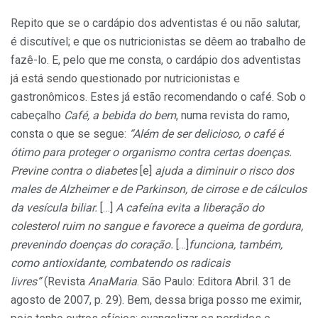
Repito que se o cardápio dos adventistas é ou não salutar,
é discutível; e que os nutricionistas se dêem ao trabalho de
fazê-lo. E, pelo que me consta, o cardápio dos adventistas
já está sendo questionado por nutricionistas e
gastronômicos. Estes já estão recomendando o café. Sob o
cabeçalho
Café, a bebida do bem
, numa revista do ramo,
consta o que se segue:
“Além de ser delicioso, o café é
ótimo para proteger o organismo contra certas doenças.
Previne contra o diabetes
[e]
ajuda a diminuir o risco dos
males de Alzheimer e de Parkinson, de cirrose e de cálculos
da vesícula biliar.
[…]
A cafeína evita a liberação do
colesterol ruim no sangue e favorece a queima de gordura,
prevenindo doenças do coração.
[…]
funciona, também,
como antioxidante, combatendo os radicais
livres”
(Revista
AnaMaria
. São Paulo: Editora Abril. 31 de
agosto de 2007, p. 29).
Bem, dessa briga posso me eximir,