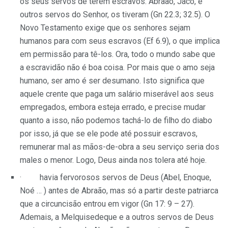
os seus servos de terem escravos. Abraão, Jacó, e
outros servos do Senhor, os tiveram (Gn 22.3; 32.5). O
Novo Testamento exige que os senhores sejam
humanos para com seus escravos (Ef 6.9), o que implica
em permissão para tê-los. Ora, todo o mundo sabe que
a escravidão não é boa coisa. Por mais que o amo seja
humano, ser amo é ser desumano. Isto significa que
aquele crente que paga um salário miserável aos seus
empregados, embora esteja errado, e precise mudar
quanto a isso, não podemos tachá-lo de filho do diabo
por isso, já que se ele pode até possuir escravos,
remunerar mal as mãos-de-obra a seu serviço seria dos
males o menor. Logo, Deus ainda nos tolera até hoje.
· havia fervorosos servos de Deus (Abel, Enoque,
Noé … ) antes de Abraão, mas só a partir deste patriarca
que a circuncisão entrou em vigor (Gn 17: 9 – 27).
Ademais, a Melquisedeque e a outros servos de Deus