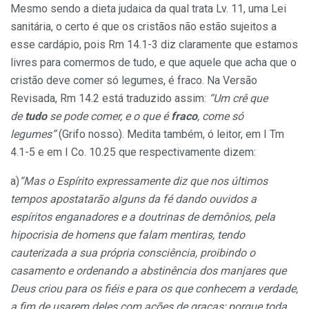
Mesmo sendo a dieta judaica da qual trata Lv. 11, uma Lei
sanitária, o certo é que os cristãos não estão sujeitos a
esse cardápio, pois Rm 14.1-3 diz claramente que estamos
livres para comermos de tudo, e que aquele que acha que o
cristão deve comer só legumes, é fraco. Na Versão
Revisada, Rm 14.2 está traduzido assim:
“Um crê que
de
tudo
se pode comer, e o que é
fraco
, come só
legumes”
(Grifo nosso). Medita também, ó leitor, em I Tm
4.1-5 e em I Co. 10.25 que respectivamente dizem:
a)
“Mas o Espírito expressamente diz que nos últimos
tempos apostatarão alguns da fé dando ouvidos a
espíritos enganadores e a doutrinas de demônios, pela
hipocrisia de homens que falam mentiras, tendo
cauterizada a sua própria consciência, proibindo o
casamento e ordenando a abstinência dos manjares que
Deus criou para os fiéis e para os que conhecem a verdade,
a fim de usarem deles com ações de graças; porque toda