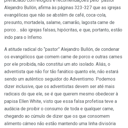
prefaciado com elogios e recomendações pelo “pastor”
Alejandro Bullón, afirma às páginas 323-327 que as igrejas
evangélicas que não se abstêm de café, coca-cola,
presunto, mortadela, salame, camarão, lagosta carne de
porco… são igrejas falsas, hipócritas, e que, portanto, estão
indo para o Inferno.
A atitude radical do “pastor” Alejandro Bullón, de condenar
os evangélicos que comem carne de porco e outras carnes
por ele proibida, não constitui um ato isolado. Aliás, o
adventista que não for tão fanático quanto ele, não estará
sendo um autêntico seguidor do Adventismo. Podemos
dizer inclusive, que os adventistas devem ser até mais
radicais do que ele, se é que querem mesmo obedecer à
papisa Ellen White, visto que essa falsa profetisa teve a
audácia de proibir o consumo de toda e qualquer carne,
chegando ao cúmulo de dizer que os que consomem
alimento cárneo não estão mantendo uma linha divisória