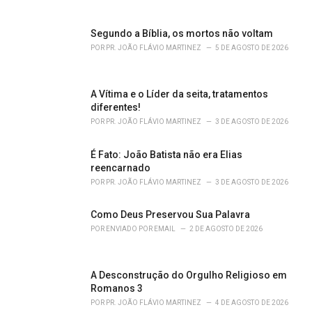
e
s
Segundo a Bíblia, os mortos não voltam
:
POR
PR. JOÃO FLÁVIO MARTINEZ
5 DE AGOSTO DE 2026
A Vítima e o Líder da seita, tratamentos
diferentes!
POR
PR. JOÃO FLÁVIO MARTINEZ
3 DE AGOSTO DE 2026
É Fato: João Batista não era Elias
reencarnado
POR
PR. JOÃO FLÁVIO MARTINEZ
3 DE AGOSTO DE 2026
Como Deus Preservou Sua Palavra
POR
ENVIADO POR EMAIL
2 DE AGOSTO DE 2026
A Desconstrução do Orgulho Religioso em
Romanos 3
POR
PR. JOÃO FLÁVIO MARTINEZ
4 DE AGOSTO DE 2026