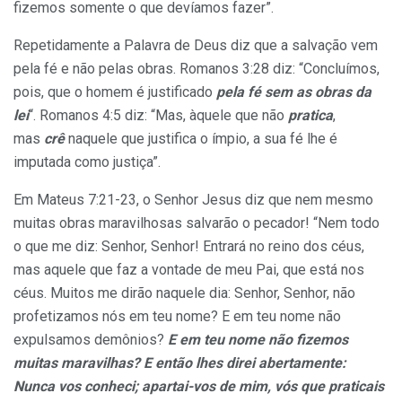
fizemos somente o que devíamos fazer”.
Repetidamente a Palavra de Deus diz que a salvação vem
pela fé e não pelas obras. Romanos 3:28 diz: “Concluímos,
pois, que o homem é justificado
pela fé sem as obras da
lei
“. Romanos 4:5 diz: “Mas, àquele que não
pratica
,
mas
crê
naquele que justifica o ímpio, a sua fé lhe é
imputada como justiça”.
Em Mateus 7:21-23, o Senhor Jesus diz que nem mesmo
muitas obras maravilhosas salvarão o pecador! “Nem todo
o que me diz: Senhor, Senhor! Entrará no reino dos céus,
mas aquele que faz a vontade de meu Pai, que está nos
céus. Muitos me dirão naquele dia: Senhor, Senhor, não
profetizamos nós em teu nome? E em teu nome não
expulsamos demônios?
E em teu nome não fizemos
muitas maravilhas? E então lhes direi abertamente:
Nunca vos conheci; apartai-vos de mim, vós que praticais