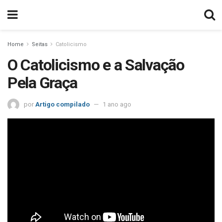
Home
Seitas
Catolicismo
O Catolicismo e a Salvação
Pela Graça
por
Artigo compilado
1 ano ago